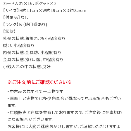
カード入れ×16、ポケット×2
【サイズ】H約11cm×W約19cm×D約2.5cm
【付属品】なし
【ランク】B (使用感あり)
【状態】
外側の状態:角擦れ、極小程度有り
裂け、小程度有り
内側の状態:金具跡、小程度有り
金具の状態:擦れ、傷、中程度有り
小銭入れの中の状態:良好
※ご注文前にご確認ください※
・中古品の為すべて一点物です
・画面上と実物では多少色具合が異なって見える場合もござい
ます。
・店頭販売と在庫を共有しておりますので、ご注文後に在庫切れ
になる場合がございます。
お客様には大変ご迷惑おかけしますが、ご理解いただけますよ