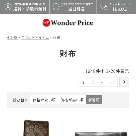
×
HOME
ブランドアイテム
財布
財布
1648
件中
1
-
20
件表示
1
2
…
83
並び替え
価格が安い順
価格が高い順
新着順