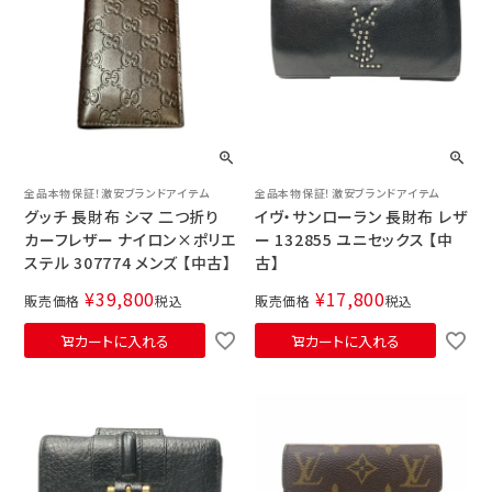
全品本物保証！激安ブランドアイテム
全品本物保証！激安ブランドアイテム
グッチ 長財布 シマ 二つ折り
イヴ・サンローラン 長財布 レザ
カーフレザー ナイロン×ポリエ
ー 132855 ユニセックス 【中
ステル 307774 メンズ 【中古】
古】
¥
39,800
¥
17,800
販売価格
税込
販売価格
税込
カートに入れる
カートに入れる