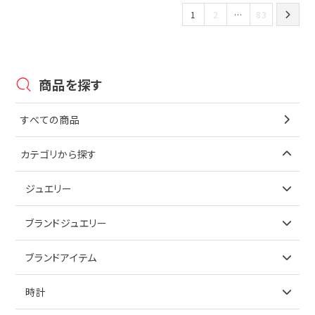
1
2
…
83
商品を探す
すべての商品
カテゴリから探す
ジュエリー
アイテムで探す
ブランドジュエリー
リング
アイテムで探す
ブランドアイテム
ネックレス
リング
アイテムで探す
時計
ピアス
ネックレス
バッグ