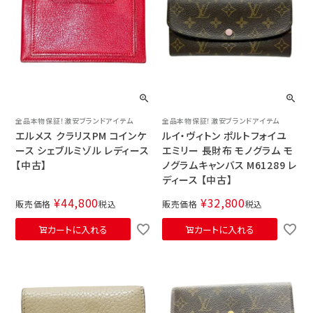
全品本物保証！激安ブランドアイテム
全品本物保証！激安ブランドアイテム
エルメス クラリスPM コインケ
ルイ・ヴィトン ポルトフォイユ
ース シェブルミゾル レディース
エミリー 長財布 モノグラム モ
【中古】
ノグラムキャンバス M61289 レ
ディース 【中古】
¥
44,800
¥
32,800
販売価格
税込
販売価格
税込
カートに入れる
カートに入れる