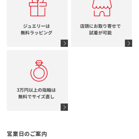
ルイヴィトン
イニシャル
ブルガリ
グッチ
時計をすべて見る
エルメス
馬蹄
グッチ
コーチ
シャネル
鍵
4℃
ブランドアイテムをすべて見る
コーチ
モチーフをすべて見る
ヴァンドーム青山
ロレックス
スタージュエリー
オメガ
アガット
タグホイヤー
ウノアエレ
セイコー
ブランドジュエリーをすべて見る
ブランドをすべて見る
営業日のご案内