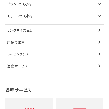
ブランドで探す
ブランドから探す
イヤリング
ピアス
財布
ロレックス
モチーフから探す
ティファニー
ブレスレット
イヤリング
キーケース
オメガ
ブルガリ
猫
リングサイズ直し
ペンダントトップ
ブレスレット
サングラス
シャネル
カルティエ
星
店舗で試着
ブローチ
ペンダントトップ
シューズ
タグホイヤー
ウノアエレ
リボン
ラッピング無料
その他
ブローチ
香水
カルティエ
4℃
花
返金サービス
ブランドで探す
ノーブランドジュエリーをすべて見る
その他
セイコー
アガット
蛇
ルイヴィトン
ブランドで探す
性別で探す
グッチ
十字架
各種サービス
ティファニー
シャネル
メンズ時計
スタージュエリー
ハート
カルティエ
エルメス
レディース時計