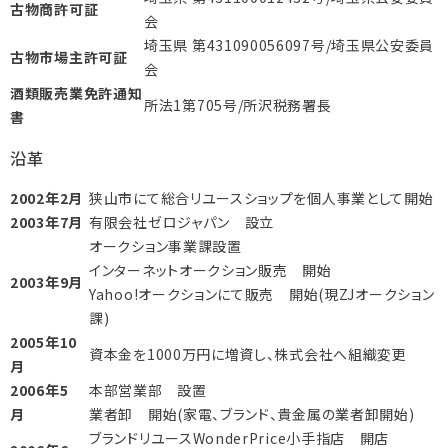
古物商許可証
会
埼玉県 第431090056097号/埼玉県公安委員
古物市場主許可証
会
酒類販売業免許通知
所法1第705号/所沢税務署長
書
沿革
2002年2月
狭山市にて総合リユースショップを個人事業として開始
2003年7月
有限会社ゼロジャパン 設立
オークション事業課設置
インターネットオークション販売 開始
2003年9月
Yahoo!オークションにて販売 開始(現ZJオークション
課)
2005年10
資本金を1000万円に増資し、株式会社へ組織変更
月
2006年5
本部営業部 設置
月
業者卸 開始(家電、ブランド、貴金属の業者卸開始)
ブランドリユースWonderPrice小手指店 開店