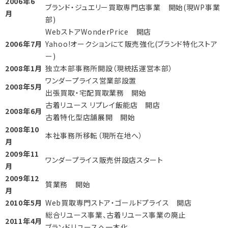
2006年6
ブランド・ジュエリー買取専門店事業 開始(現WP事業
月
部)
WebストアWonderPrice 開店
2006年7月
Yahoo!オークションにて販売強化(ブランド特化ストア
ー)
2008年1月
独立本部事務所開設（現統括運営本部）
ワンダープライス営業部設置
2008年5月
出張買取・宅配買取業務 開始
古着リユース リプレイ飯能店 開店
2008年6月
古着特化型店舗展開 開始
2008年10
本社事務所移転（現所在地へ）
月
2009年11
ワンダープライス販売併設店スタート
月
2009年12
質業務 開始
月
2010年5月
Web買取専門ストア・ゴールドプライス 開店
総合リユース事業、古着リユース事業の廃止
2011年4月
ブランドリユースへ一本化