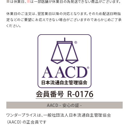
■
は休業日、
■
は一部店舗が休業日の為発送できない商品がございます。
休業日のご注文は、翌営業日以降の対応となります。そのため配送日時指
定などのご要望にお応えできない場合がございますのであらかじめご了承
ください。
AACD - 安心の証 -
ワンダープライスは、
一般社団法人
日本流通自主管理協会
（AACD）
の正会員です