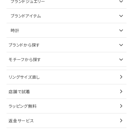
ブランドジュエリー
リング
アイテムで探す
ブランドアイテム
ネックレス
リング
アイテムで探す
時計
ピアス
ネックレス
バッグ
ブランドで探す
ブランドから探す
イヤリング
ピアス
財布
ロレックス
モチーフから探す
ティファニー
ブレスレット
イヤリング
キーケース
オメガ
ブルガリ
猫
リングサイズ直し
ペンダントトップ
ブレスレット
サングラス
シャネル
カルティエ
星
店舗で試着
ブローチ
ペンダントトップ
シューズ
タグホイヤー
ウノアエレ
リボン
ラッピング無料
その他
ブローチ
香水
カルティエ
4℃
花
返金サービス
ブランドで探す
ノーブランドジュエリーをすべて見る
その他
セイコー
アガット
蛇