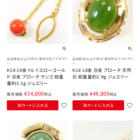
全品新品仕上げ済み！激安中古アクセサリ
全品新品仕上げ済み！激安中古アクセサリ
ー
ー
K18 18金 YG イエローゴール
K18 18金 合金 ブローチ 天然
ド 合金 ブローチ サンゴ 総重
石 総重量約2.9g ジュエリー
量約3.3g ジュエリー
¥
34,800
¥
49,800
販売価格
税込
販売価格
税込
カートに入れる
カートに入れる