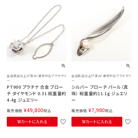
全品新品仕上げ済み！激安中古アクセサリ
全品新品仕上げ済み！激安中古アクセサリ
ー
ー
PT900 プラチナ 合金 ブロー
シルバー ブローチ パール（真
チ ダイヤモンド 0.31 総重量約
珠） 総重量約11.1g ジュエリ
4.4g ジュエリー
ー
¥
49,800
¥
7,980
販売価格
税込
販売価格
税込
カートに入れる
カートに入れる