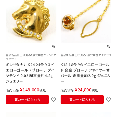
全品新品仕上げ済み！激安中古ブランドア
全品新品仕上げ済み！激安中古アクセサリ
クセサリー
ー
ギンザタナカ K24 24金 YG イ
K18 18金 YG イエローゴール
エローゴールド ブローチ ダイ
ド 合金 ブローチ ファイヤーオ
ヤモンド 0.02 総重量約4.8g
パール 総重量約2.9g ジュエリ
ジュエリー
ー
¥
148,000
¥
24,800
販売価格
税込
販売価格
税込
カートに入れる
カートに入れる