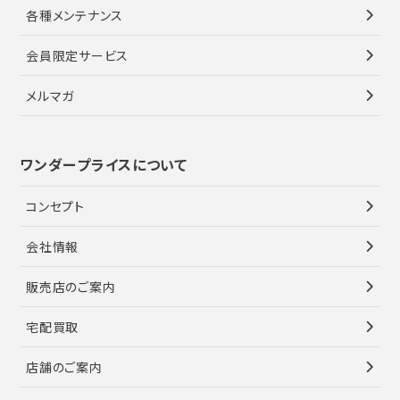
各種メンテナンス
会員限定サービス
メルマガ
ワンダープライスについて
コンセプト
会社情報
販売店のご案内
宅配買取
店舗のご案内