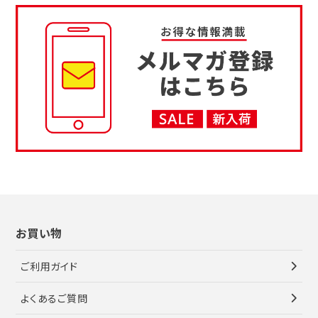
お買い物
ご利用ガイド
よくあるご質問