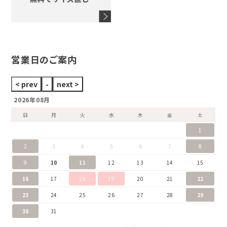
ウノアエレ
セイコー
ブランドジュエリーをすべて見る
ブランドをすべて見る
営業日のご案内
2026年08月
日
月
火
水
木
金
土
1
2
3
4
5
6
7
8
9
10
11
12
13
14
15
16
17
18
19
20
21
22
23
24
25
26
27
28
29
30
31