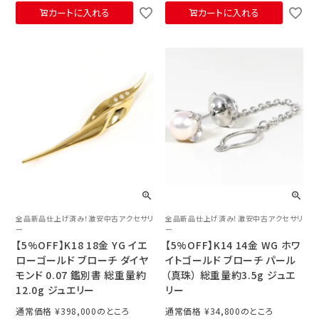
カートに入れる
カートに入れる
全品新品仕上げ済み！激安中古アクセサリ
全品新品仕上げ済み！激安中古アクセサリ
ー
ー
【5%OFF】K18 18金 YG イエ
【5%OFF】K14 14金 WG ホワ
ローゴールド ブローチ ダイヤ
イトゴールド ブローチ パール
モンド 0.07 鑑別書 総重量約
（真珠） 総重量約3.5g ジュエ
12.0g ジュエリー
リー
通常価格
¥
398,000
通常価格
¥
34,800