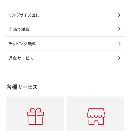
ブレスレット
イヤリング
キーケース
オメガ
ブルガリ
猫
リングサイズ直し
ペンダントトップ
ブレスレット
サングラス
シャネル
カルティエ
星
店舗で試着
ブローチ
ペンダントトップ
シューズ
タグホイヤー
ウノアエレ
リボン
ラッピング無料
その他
ブローチ
香水
カルティエ
4℃
花
返金サービス
ブランドで探す
ノーブランドジュエリーをすべて見る
その他
セイコー
アガット
蛇
ルイヴィトン
ブランドで探す
性別で探す
グッチ
十字架
各種サービス
ティファニー
シャネル
メンズ時計
スタージュエリー
ハート
カルティエ
エルメス
レディース時計
ルイヴィトン
イニシャル
ブルガリ
グッチ
時計をすべて見る
エルメス
馬蹄