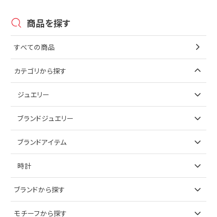
商品を探す
すべての商品
カテゴリから探す
ジュエリー
アイテムで探す
ブランドジュエリー
リング
アイテムで探す
ブランドアイテム
ネックレス
リング
アイテムで探す
時計
ピアス
ネックレス
バッグ
ブランドで探す
ブランドから探す
イヤリング
ピアス
財布
ロレックス
モチーフから探す
ティファニー