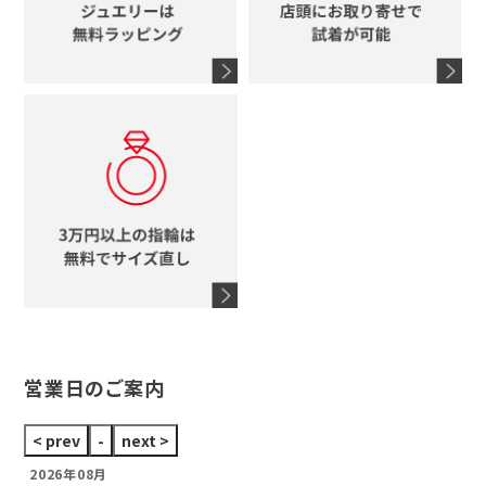
グッチ
コーチ
シャネル
鍵
4℃
ブランドアイテムをすべて見る
コーチ
モチーフをすべて見る
ヴァンドーム青山
ロレックス
スタージュエリー
オメガ
アガット
タグホイヤー
ウノアエレ
セイコー
ブランドジュエリーをすべて見る
ブランドをすべて見る
営業日のご案内
2026年08月