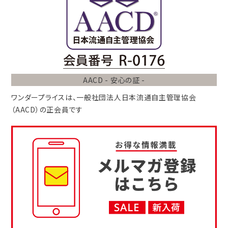
AACD - 安心の証 -
ワンダープライスは、
一般社団法人
日本流通自主管理協会
（AACD）
の正会員です