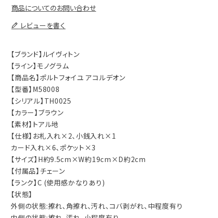
商品についてのお問い合わせ
レビューを書く
【ブランド】ルイヴィトン
【ライン】モノグラム
【商品名】ポルトフォイユ アコルデオン
【型番】M58008
【シリアル】TH0025
【カラー】ブラウン
【素材】トアル地
【仕様】お札入れ×2、小銭入れ×1
カード入れ×6、ポケット×3
【サイズ】H約9.5cm×W約19cm×D約2cm
【付属品】チェーン
【ランク】C (使用感かなりあり)
【状態】
外側の状態:擦れ、角擦れ、汚れ、コバ剥がれ、中程度有り
内側の状態:擦れ、汚れ、小程度有り