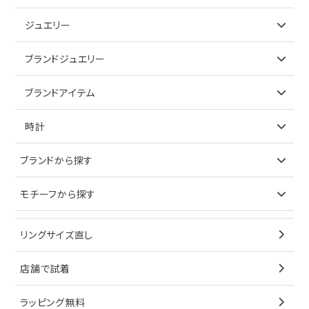
ジュエリー
アイテムで探す
ブランドジュエリー
リング
アイテムで探す
ブランドアイテム
ネックレス
リング
アイテムで探す
時計
ピアス
ネックレス
バッグ
ブランドで探す
ブランドから探す
イヤリング
ピアス
財布
ロレックス
モチーフから探す
ティファニー
ブレスレット
イヤリング
キーケース
オメガ
ブルガリ
猫
リングサイズ直し
ペンダントトップ
ブレスレット
サングラス
シャネル
カルティエ
星
店舗で試着
ブローチ
ペンダントトップ
シューズ
タグホイヤー
ウノアエレ
リボン
ラッピング無料