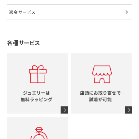
その他
ブローチ
香水
カルティエ
4℃
花
返金サービス
ブランドで探す
ノーブランドジュエリーをすべて見る
その他
セイコー
アガット
蛇
ルイヴィトン
ブランドで探す
性別で探す
グッチ
十字架
各種サービス
ティファニー
シャネル
メンズ時計
スタージュエリー
ハート
カルティエ
エルメス
レディース時計
ルイヴィトン
イニシャル
ブルガリ
グッチ
時計をすべて見る
エルメス
馬蹄
グッチ
コーチ
シャネル
鍵
4℃
ブランドアイテムをすべて見る
コーチ
モチーフをすべて見る
ヴァンドーム青山
ロレックス
スタージュエリー