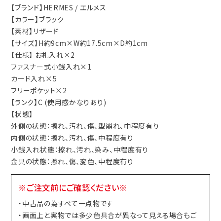
【ブランド】HERMES / エルメス
【カラー】ブラック
【素材】リザード
【サイズ】H約9cm×W約17.5cm×D約1cm
【仕様】 お札入れ×2
ファスナー式小銭入れ×1
カード入れ×5
フリーポケット×2
【ランク】C (使用感かなりあり)
【状態】
外側の状態：擦れ、汚れ、傷、型崩れ、中程度有り
内側の状態：擦れ、汚れ、傷、中程度有り
小銭入れ状態：擦れ、汚れ、染み、中程度有り
金具の状態：擦れ、傷、変色、中程度有り
※ご注文前にご確認ください※
・中古品の為すべて一点物です
・画面上と実物では多少色具合が異なって見える場合もご