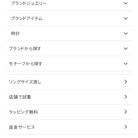
アイテムで探す
ブランドジュエリー
リング
アイテムで探す
ブランドアイテム
ネックレス
リング
アイテムで探す
時計
ピアス
ネックレス
バッグ
ブランドで探す
ブランドから探す
イヤリング
ピアス
財布
ロレックス
モチーフから探す
ティファニー
ブレスレット
イヤリング
キーケース
オメガ
ブルガリ
猫
リングサイズ直し
ペンダントトップ
ブレスレット
サングラス
シャネル
カルティエ
星
店舗で試着
ブローチ
ペンダントトップ
シューズ
タグホイヤー
ウノアエレ
リボン
ラッピング無料
その他
ブローチ
香水
カルティエ
4℃
花
返金サービス
ブランドで探す
ノーブランドジュエリーをすべて見る
その他
セイコー