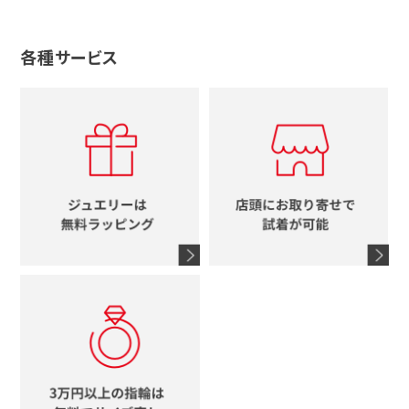
アガット
蛇
ルイヴィトン
ブランドで探す
性別で探す
グッチ
十字架
各種サービス
ティファニー
シャネル
メンズ時計
スタージュエリー
ハート
カルティエ
エルメス
レディース時計
ルイヴィトン
イニシャル
ブルガリ
グッチ
時計をすべて見る
エルメス
馬蹄
グッチ
コーチ
シャネル
鍵
4℃
ブランドアイテムをすべて見る
コーチ
モチーフをすべて見る
ヴァンドーム青山
ロレックス
スタージュエリー
オメガ
アガット
タグホイヤー