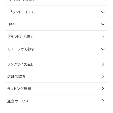
リング
アイテムで探す
ブランドアイテム
ネックレス
リング
アイテムで探す
時計
ピアス
ネックレス
バッグ
ブランドで探す
ブランドから探す
イヤリング
ピアス
財布
ロレックス
モチーフから探す
ティファニー
ブレスレット
イヤリング
キーケース
オメガ
ブルガリ
猫
リングサイズ直し
ペンダントトップ
ブレスレット
サングラス
シャネル
カルティエ
星
店舗で試着
ブローチ
ペンダントトップ
シューズ
タグホイヤー
ウノアエレ
リボン
ラッピング無料
その他
ブローチ
香水
カルティエ
4℃
花
返金サービス
ブランドで探す
ノーブランドジュエリーをすべて見る
その他
セイコー
アガット
蛇