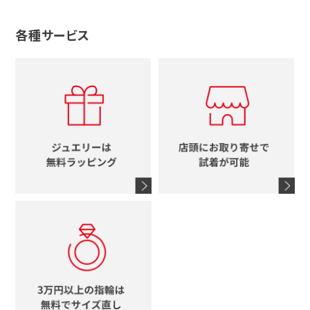
ルイヴィトン
ブランドで探す
性別で探す
グッチ
十字架
各種サービス
ティファニー
シャネル
メンズ時計
スタージュエリー
ハート
カルティエ
エルメス
レディース時計
ルイヴィトン
イニシャル
ブルガリ
グッチ
時計をすべて見る
エルメス
馬蹄
グッチ
コーチ
シャネル
鍵
4℃
ブランドアイテムをすべて見る
コーチ
モチーフをすべて見る
ヴァンドーム青山
ロレックス
スタージュエリー
オメガ
アガット
タグホイヤー