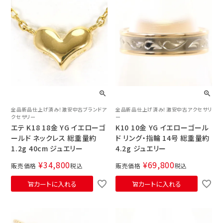
全品新品仕上げ済み！激安中古ブランドア
全品新品仕上げ済み！激安中古アクセサリ
クセサリー
ー
エテ K18 18金 YG イエローゴ
K10 10金 YG イエローゴール
ールド ネックレス 総重量約
ド リング・指輪 14号 総重量約
1.2g 40cm ジュエリー
4.2g ジュエリー
¥
34,800
¥
69,800
販売価格
税込
販売価格
税込
カートに入れる
カートに入れる