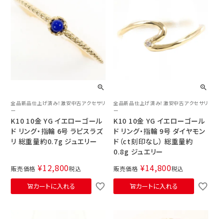
全品新品仕上げ済み！激安中古アクセサリ
全品新品仕上げ済み！激安中古アクセサリ
ー
ー
K10 10金 YG イエローゴール
K10 10金 YG イエローゴール
ド リング・指輪 6号 ラピスラズ
ド リング・指輪 9号 ダイヤモン
リ 総重量約0.7g ジュエリー
ド（ct刻印なし） 総重量約
0.8g ジュエリー
¥
12,800
¥
14,800
販売価格
税込
販売価格
税込
カートに入れる
カートに入れる