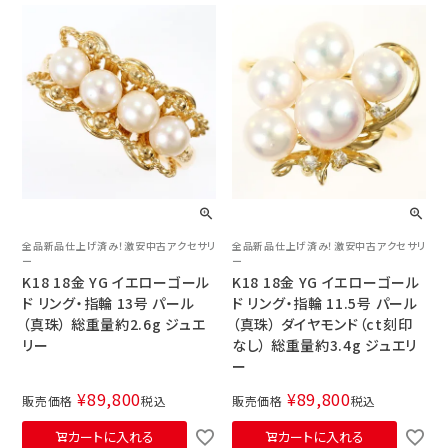
全品新品仕上げ済み！激安中古アクセサリ
全品新品仕上げ済み！激安中古アクセサリ
ー
ー
K18 18金 YG イエローゴール
K18 18金 YG イエローゴール
ド リング・指輪 13号 パール
ド リング・指輪 11.5号 パール
（真珠） 総重量約2.6g ジュエ
（真珠） ダイヤモンド（ct刻印
リー
なし） 総重量約3.4g ジュエリ
ー
¥
89,800
¥
89,800
販売価格
税込
販売価格
税込
カートに入れる
カートに入れる