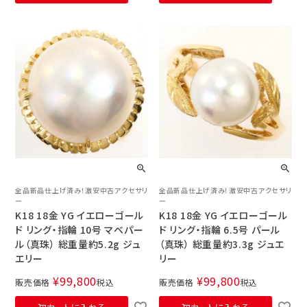
全品新品仕上げ済み！激安中古アクセサリ
全品新品仕上げ済み！激安中古アクセサリ
ー
ー
K18 18金 YG イエローゴール
K18 18金 YG イエローゴール
ド リング・指輪 10号 マベパー
ド リング・指輪 6.5号 パール
ル（真珠） 総重量約5.2g ジュ
（真珠） 総重量約3.3g ジュエ
エリー
リー
¥
99,800
¥
99,800
販売価格
税込
販売価格
税込