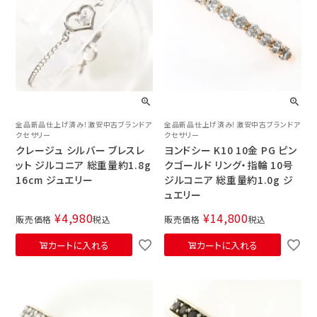
全品新品仕上げ済み！激安中古ブランドア
全品新品仕上げ済み！激安中古ブランドア
クセサリー
クセサリー
クレージュ シルバー ブレスレ
ヨンドシー K10 10金 PG ピン
ット ジルコニア 総重量約1.8g
クゴールド リング・指輪 10号
16cm ジュエリー
ジルコニア 総重量約1.0g ジ
ュエリー
¥
4,980
¥
14,800
販売価格
税込
販売価格
税込
カートに入れる
カートに入れる