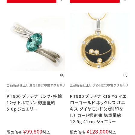
全品新品仕上げ済み！激安中古アクセサリ
全品新品仕上げ済み！激安中古アクセサリ
ー
ー
PT900 プラチナ リング・指輪
PT900 プラチナ K18 YG イエ
12号 トルマリン 総重量約
ローゴールド ネックレス オニ
5.0g ジュエリー
キス ダイヤモンド（ct刻印な
し） カード鑑別書 総重量約
12.9g 41cm ジュエリー
¥
99,800
¥
128,000
販売価格
税込
販売価格
税込