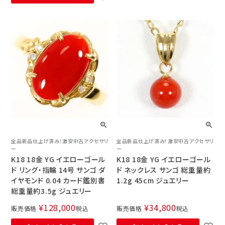
全品新品仕上げ済み！激安中古アクセサリ
全品新品仕上げ済み！激安中古アクセサリ
ー
ー
K18 18金 YG イエローゴール
K18 18金 YG イエローゴール
ド リング・指輪 14号 サンゴ ダ
ド ネックレス サンゴ 総重量約
イヤモンド 0.04 カード鑑別書
1.2g 45cm ジュエリー
総重量約3.5g ジュエリー
¥
128,000
¥
34,800
販売価格
税込
販売価格
税込