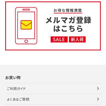
お買い物
ご利用ガイド
よくあるご質問