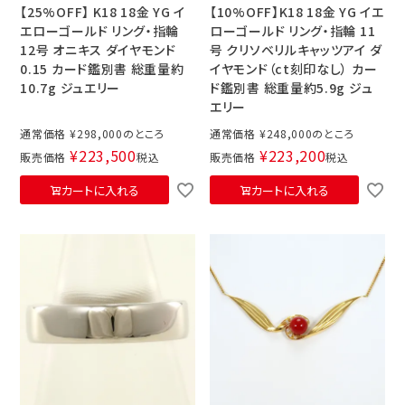
【25%OFF】 K18 18金 YG イ
【10%OFF】K18 18金 YG イエ
エローゴールド リング・指輪
ローゴールド リング・指輪 11
12号 オニキス ダイヤモンド
号 クリソベリルキャッツアイ ダ
0.15 カード鑑別書 総重量約
イヤモンド（ct刻印なし） カー
10.7g ジュエリー
ド鑑別書 総重量約5.9g ジュ
エリー
通常価格
¥
298,000
通常価格
¥
248,000
¥
223,500
¥
223,200
販売価格
税込
販売価格
税込
カートに入れる
カートに入れる