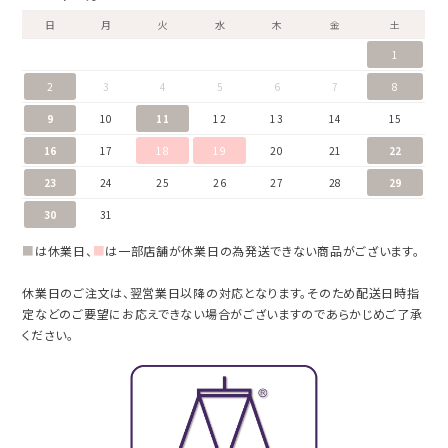
日
月
火
水
木
金
土
1
2
3
4
5
6
7
8
9
10
11
12
13
14
15
16
17
18
19
20
21
22
23
24
25
26
27
28
29
30
31
■
は休業日、
■
は一部店舗が休業日の為発送できない商品がございます。
休業日のご注文は、翌営業日以降の対応となります。そのため配送日時指
定などのご要望にお応えできない場合がございますのであらかじめご了承
ください。