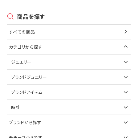
商品を探す
すべての商品
カテゴリから探す
ジュエリー
アイテムで探す
ブランドジュエリー
リング
アイテムで探す
ブランドアイテム
ネックレス
リング
アイテムで探す
時計
ピアス
ネックレス
バッグ
ブランドで探す
ブランドから探す
イヤリング
ピアス
財布
ロレックス
モチーフから探す
ティファニー