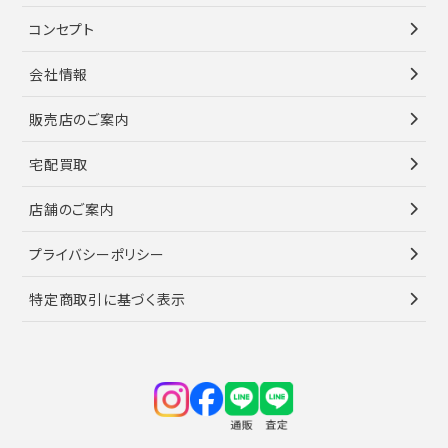
コンセプト
会社情報
販売店のご案内
宅配買取
店舗のご案内
プライバシーポリシー
特定商取引に基づく表示