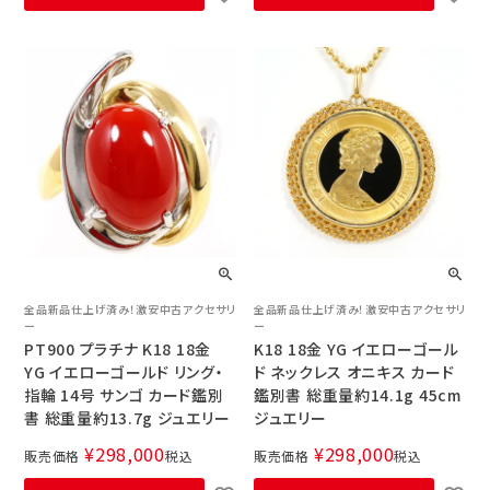
全品新品仕上げ済み！激安中古アクセサリ
全品新品仕上げ済み！激安中古アクセサリ
ー
ー
PT900 プラチナ K18 18金
K18 18金 YG イエローゴール
YG イエローゴールド リング・
ド ネックレス オニキス カード
指輪 14号 サンゴ カード鑑別
鑑別書 総重量約14.1g 45cm
書 総重量約13.7g ジュエリー
ジュエリー
¥
298,000
¥
298,000
販売価格
税込
販売価格
税込