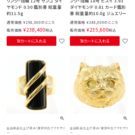
リング・指輪 12号 サンゴ ダイ
ング・指輪 18号 ヒスイ 3.93
ヤモンド 0.50 鑑別書 総重量
ダイヤモンド 0.81 カード鑑別
約11.5g
書 総重量約10.0g ジュエリー
通常価格
¥
298,000
通常価格
¥
248,000
¥
238,400
¥
235,600
販売価格
税込
販売価格
税込
カートに入れる
カートに入れる
全品新品仕上げ済み！激安中古アクセサリ
全品新品仕上げ済み！激安中古アクセサリ
ー
ー