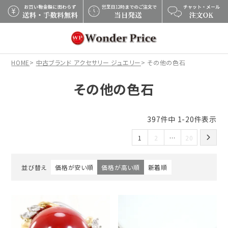
×
HOME
中古ブランド アクセサリー ジュエリー
その他の色石
その他の色石
397
件中
1
-
20
件表示
1
2
…
20
並び替え
価格が安い順
価格が高い順
新着順