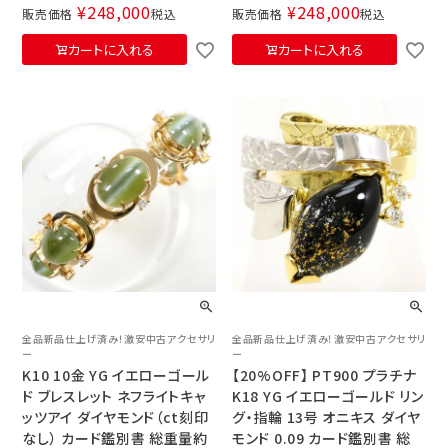
¥
248,000
¥
248,000
販売価格
税込
販売価格
税込
カートに入れる
カートに入れる
全品新品仕上げ済み！激安中古アクセサリ
全品新品仕上げ済み！激安中古アクセサリ
ー
ー
K10 10金 YG イエローゴール
【20%OFF】 PT900 プラチナ
ド ブレスレット ネフライトキャ
K18 YG イエローゴールド リン
ッツアイ ダイヤモンド（ct刻印
グ・指輪 13号 オニキス ダイヤ
なし） カード鑑別書 総重量約
モンド 0.09 カード鑑別書 総