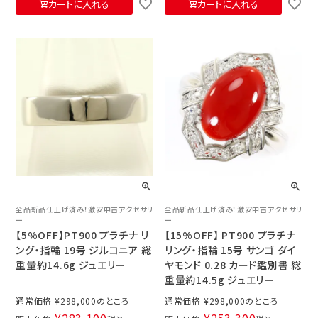
カートに入れる
カートに入れる
全品新品仕上げ済み！激安中古アクセサリ
全品新品仕上げ済み！激安中古アクセサリ
ー
ー
【5%OFF】PT900 プラチナ リ
【15%OFF】 PT900 プラチナ
ング・指輪 19号 ジルコニア 総
リング・指輪 15号 サンゴ ダイ
重量約14.6g ジュエリー
ヤモンド 0.28 カード鑑別書 総
重量約14.5g ジュエリー
通常価格
¥
298,000
通常価格
¥
298,000
¥
283,100
¥
253,300