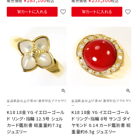
販売価格
税込
販売価格
税込
カートに入れる
カートに入れる
全品新品仕上げ済み！激安中古アクセサリ
全品新品仕上げ済み！激安中古アクセサリ
ー
ー
K18 18金 YG イエローゴール
K18 18金 YG イエローゴール
ド リング・指輪 12.5号 シェル
ド リング・指輪 8号 サンゴ ダイ
カード鑑別書 総重量約7.3g
ヤモンド 0.14 カード鑑別書 総
ジュエリー
重量約6.5g ジュエリー