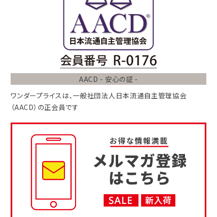
AACD - 安心の証 -
ワンダープライスは、
一般社団法人
日本流通自主管理協会
（AACD）
の正会員です