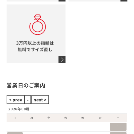
コーチ
モチーフをすべて見る
ヴァンドーム青山
ロレックス
スタージュエリー
オメガ
アガット
タグホイヤー
ウノアエレ
セイコー
ブランドジュエリーをすべて見る
ブランドをすべて見る
営業日のご案内
2026年08月
日
月
火
水
木
金
土
1