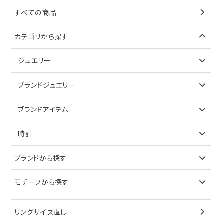
すべての商品
カテゴリから探す
ジュエリー
アイテムで探す
ブランドジュエリー
リング
アイテムで探す
ブランドアイテム
ネックレス
リング
アイテムで探す
時計
ピアス
ネックレス
バッグ
ブランドで探す
ブランドから探す
イヤリング
ピアス
財布
ロレックス
モチーフから探す
ティファニー
ブレスレット
イヤリング
キーケース
オメガ
ブルガリ
猫
リングサイズ直し