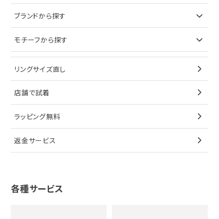
ピアス
ネックレス
バッグ
ブランドで探す
ブランドから探す
イヤリング
ピアス
財布
ロレックス
モチーフから探す
ティファニー
ブレスレット
イヤリング
キーケース
オメガ
ブルガリ
猫
リングサイズ直し
ペンダントトップ
ブレスレット
サングラス
シャネル
カルティエ
星
店舗で試着
ブローチ
ペンダントトップ
シューズ
タグホイヤー
ウノアエレ
リボン
ラッピング無料
その他
ブローチ
香水
カルティエ
4℃
花
返金サービス
ブランドで探す
ノーブランドジュエリーをすべて見る
その他
セイコー
アガット
蛇
ルイヴィトン
ブランドで探す
性別で探す
グッチ
十字架
各種サービス
ティファニー
シャネル
メンズ時計
スタージュエリー
ハート
カルティエ
エルメス
レディース時計