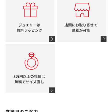
ルイヴィトン
イニシャル
ブルガリ
グッチ
時計をすべて見る
エルメス
馬蹄
グッチ
コーチ
シャネル
鍵
4℃
ブランドアイテムをすべて見る
コーチ
モチーフをすべて見る
ヴァンドーム青山
ロレックス
スタージュエリー
オメガ
アガット
タグホイヤー
ウノアエレ
セイコー
ブランドジュエリーをすべて見る
ブランドをすべて見る
営業日のご案内