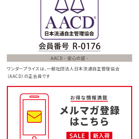
AACD - 安心の証 -
ワンダープライスは、
一般社団法人
日本流通自主管理協会
（AACD）
の正会員です