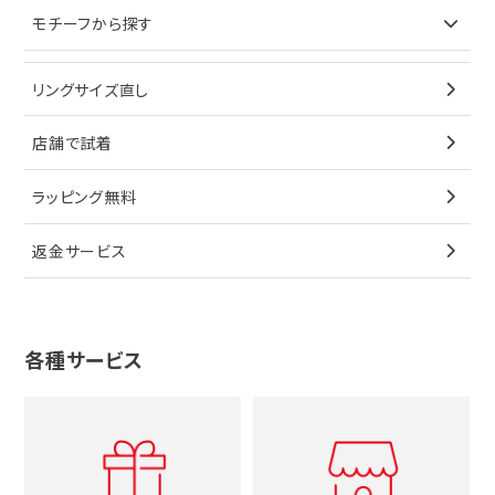
イヤリング
ピアス
財布
ロレックス
モチーフから探す
ティファニー
ブレスレット
イヤリング
キーケース
オメガ
ブルガリ
猫
リングサイズ直し
ペンダントトップ
ブレスレット
サングラス
シャネル
カルティエ
星
店舗で試着
ブローチ
ペンダントトップ
シューズ
タグホイヤー
ウノアエレ
リボン
ラッピング無料
その他
ブローチ
香水
カルティエ
4℃
花
返金サービス
ブランドで探す
ノーブランドジュエリーをすべて見る
その他
セイコー
アガット
蛇
ルイヴィトン
ブランドで探す
性別で探す
グッチ
十字架
各種サービス
ティファニー
シャネル
メンズ時計
スタージュエリー
ハート
カルティエ
エルメス
レディース時計
ルイヴィトン
イニシャル
ブルガリ
グッチ
時計をすべて見る