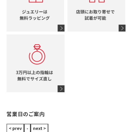
エルメス
馬蹄
グッチ
コーチ
シャネル
鍵
4℃
ブランドアイテムをすべて見る
コーチ
モチーフをすべて見る
ヴァンドーム青山
ロレックス
スタージュエリー
オメガ
アガット
タグホイヤー
ウノアエレ
セイコー
ブランドジュエリーをすべて見る
ブランドをすべて見る
営業日のご案内