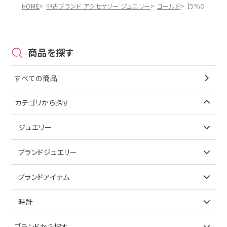
HOME
中古ブランド アクセサリー ジュエリー
ゴールド
【5%OFF】K
商品を探す
すべての商品
カテゴリから探す
ジュエリー
アイテムで探す
ブランドジュエリー
リング
アイテムで探す
ブランドアイテム
ネックレス
リング
アイテムで探す
時計
ピアス
ネックレス
バッグ
ブランドで探す
ブランドから探す