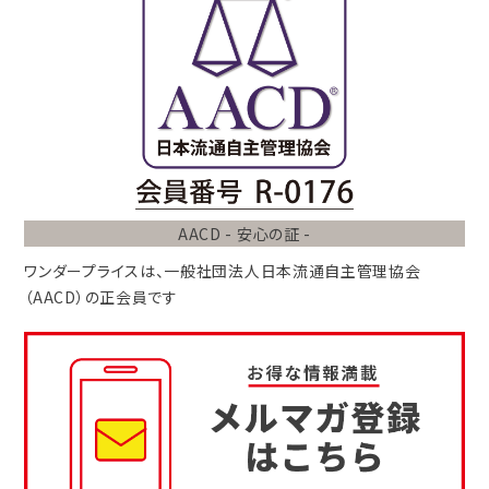
AACD - 安心の証 -
ワンダープライスは、
一般社団法人
日本流通自主管理協会
（AACD）
の正会員です