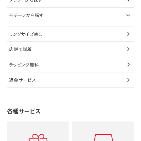
イヤリング
ピアス
財布
ロレックス
モチーフから探す
ティファニー
ブレスレット
イヤリング
キーケース
オメガ
ブルガリ
猫
リングサイズ直し
ペンダントトップ
ブレスレット
サングラス
シャネル
カルティエ
星
店舗で試着
ブローチ
ペンダントトップ
シューズ
タグホイヤー
ウノアエレ
リボン
ラッピング無料
その他
ブローチ
香水
カルティエ
4℃
花
返金サービス
ブランドで探す
ノーブランドジュエリーをすべて見る
その他
セイコー
アガット
蛇
ルイヴィトン
ブランドで探す
性別で探す
グッチ
十字架
各種サービス
ティファニー
シャネル
メンズ時計
スタージュエリー
ハート
カルティエ
エルメス
レディース時計
ルイヴィトン
イニシャル