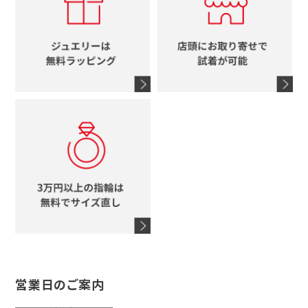
ブルガリ
グッチ
時計をすべて見る
エルメス
馬蹄
グッチ
コーチ
シャネル
鍵
4℃
ブランドアイテムをすべて見る
コーチ
モチーフをすべて見る
ヴァンドーム青山
ロレックス
スタージュエリー
オメガ
アガット
タグホイヤー
ウノアエレ
セイコー
ブランドジュエリーをすべて見る
ブランドをすべて見る
営業日のご案内