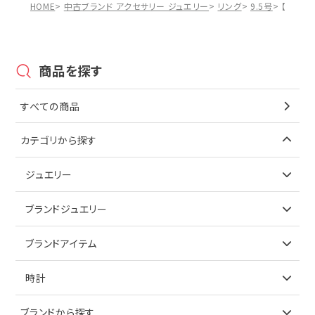
HOME
中古ブランド アクセサリー ジュエリー
リング
9.5号
【10%O
商品を探す
すべての商品
カテゴリから探す
ジュエリー
アイテムで探す
ブランドジュエリー
リング
アイテムで探す
ブランドアイテム
ネックレス
リング
アイテムで探す
時計
ピアス
ネックレス
バッグ
ブランドで探す
ブランドから探す