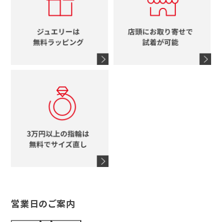
ブルガリ
グッチ
時計をすべて見る
エルメス
馬蹄
グッチ
コーチ
シャネル
鍵
4℃
ブランドアイテムをすべて見る
コーチ
モチーフをすべて見る
ヴァンドーム青山
ロレックス
スタージュエリー
オメガ
アガット
タグホイヤー
ウノアエレ
セイコー
ブランドジュエリーをすべて見る
ブランドをすべて見る
営業日のご案内