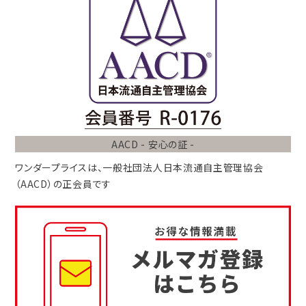
AACD - 安心の証 -
ワンダープライスは、
一般社団法人
日本流通自主管理協会
（AACD）
の正会員です