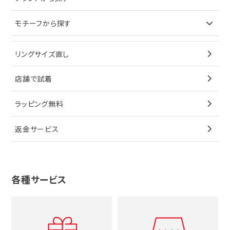
イヤリング
ピアス
財布
ロレックス
モチーフから探す
ティファニー
ブレスレット
イヤリング
キーケース
オメガ
ブルガリ
猫
リングサイズ直し
ペンダントトップ
ブレスレット
サングラス
シャネル
カルティエ
星
店舗で試着
ブローチ
ペンダントトップ
シューズ
タグホイヤー
ウノアエレ
リボン
ラッピング無料
その他
ブローチ
香水
カルティエ
4℃
花
返金サービス
ブランドで探す
ノーブランドジュエリーをすべて見る
その他
セイコー
アガット
蛇
ルイヴィトン
ブランドで探す
性別で探す
グッチ
十字架
各種サービス
ティファニー
シャネル
メンズ時計
スタージュエリー
ハート
カルティエ
エルメス
レディース時計
ルイヴィトン
イニシャル