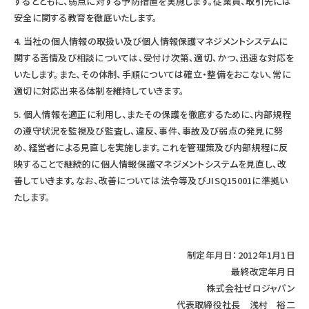
するとともに、弱点に対する予防措置を実施します。従業員、取引先には
安全に関する教育を徹底いたします。
当社の個人情報の取扱い及び個人情報保護マネジメントシステムに
関する苦情及び相談については、受付け次第、適切、かつ、迅速な対応を
いたします。また、その体制、手順については確立・整備をおこない、常に
適切に対応出来る体制を維持していきます。
個人情報を適正に利用し、またその保護を徹底するために、内部規程
の遵守状況を監視及び監査し、違反、事件、事故及び弱点の発見に努
め、経営者による見直しを実施します。これを管理策及び内部規程に反
映することで継続的に個人情報保護マネジメントシステムを見直し、改
善していきます。なお、改善については法令等及びJISQ15001に準拠い
たします。
制定年月日：2012年1月1日
最終改定年月日
株式会社ゼロジャパン
代表取締役社長 浅村 裕二