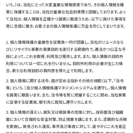
いう。）は、当社にとって大変重要な情報資産であり、その個人情報を確
実に保護することは、当社の重要な社会的責務と認識しております。よっ
て当社は、個人情報を正確かつ誠実に取扱うため、以下に掲げた事項を
常に念頭に置き、お客さまの個人情報保護に万全を尽くしてまいります。
個人情報保護の重要性を従業員一同が認識し、当社のリユースなら
びにリサイクル事業の事業目的を遂行する範囲内で、適法かつ公正な手
段によって、これを取得、利用及び提供します。また、個人情報の目的外
利用については一切これを行いません。目的外利用の必要が生じた場
合、新たな利用目的の再同意を得た上で利用します。
個人情報に関する法令、国が定める指針その他の規範（以下、「法令
等」という。）及び個人情報保護マネジメントシステムを遵守し、個人情報
を誠実に取扱います。また、法令等を常に把握することに努め、当社事業
に従事する従業員、取引先に周知し遵守いたします。
個人情報の漏えい、滅失又は毀損等の危険に対し、技術面及び組織
面において合理的な安全対策、防止措置を講じます。また、定期的な点検
を実施し、発見された違反、事件及び事故に対して、速やかにこれを是正