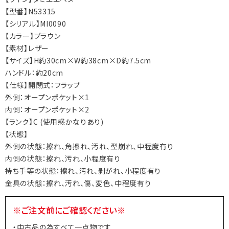
【型番】N53315
【シリアル】MI0090
【カラー】ブラウン
【素材】レザー
【サイズ】H約30cm×W約38cm×D約7.5cm
ハンドル：約20cm
【仕様】開閉式：フラップ
外側：オープンポケット×1
内側：オープンポケット×2
【ランク】C (使用感かなりあり)
【状態】
外側の状態：擦れ、角擦れ、汚れ、型崩れ、中程度有り
内側の状態：擦れ、汚れ、小程度有り
持ち手等の状態：擦れ、汚れ、剥がれ、小程度有り
金具の状態：擦れ、汚れ、傷、変色、中程度有り
※ご注文前にご確認ください※
・中古品の為すべて一点物です