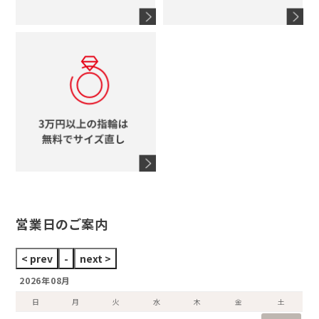
4℃
ブランドアイテムをすべて見る
コーチ
モチーフをすべて見る
ヴァンドーム青山
ロレックス
スタージュエリー
オメガ
アガット
タグホイヤー
ウノアエレ
セイコー
ブランドジュエリーをすべて見る
ブランドをすべて見る
営業日のご案内
2026年08月
日
月
火
水
木
金
土