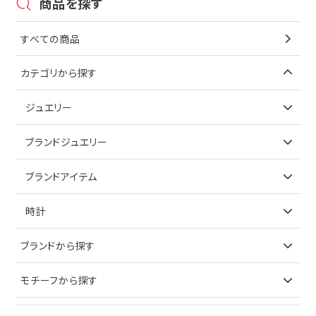
商品を探す
すべての商品
カテゴリから探す
ジュエリー
アイテムで探す
ブランドジュエリー
リング
アイテムで探す
ブランドアイテム
ネックレス
リング
アイテムで探す
時計
ピアス
ネックレス
バッグ
ブランドで探す
ブランドから探す
イヤリング
ピアス
財布
ロレックス
モチーフから探す
ティファニー
ブレスレット
イヤリング
キーケース
オメガ
ブルガリ
猫