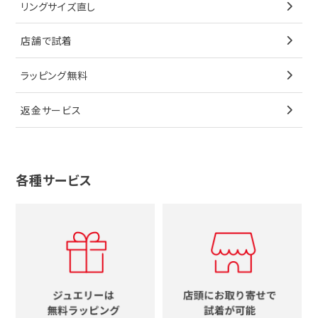
リングサイズ直し
ペンダントトップ
ブレスレット
サングラス
シャネル
カルティエ
星
店舗で試着
ブローチ
ペンダントトップ
シューズ
タグホイヤー
ウノアエレ
リボン
ラッピング無料
その他
ブローチ
香水
カルティエ
4℃
花
返金サービス
ブランドで探す
ノーブランドジュエリーをすべて見る
その他
セイコー
アガット
蛇
ルイヴィトン
ブランドで探す
性別で探す
グッチ
十字架
各種サービス
ティファニー
シャネル
メンズ時計
スタージュエリー
ハート
カルティエ
エルメス
レディース時計
ルイヴィトン
イニシャル
ブルガリ
グッチ
時計をすべて見る
エルメス
馬蹄
グッチ
コーチ
シャネル
鍵