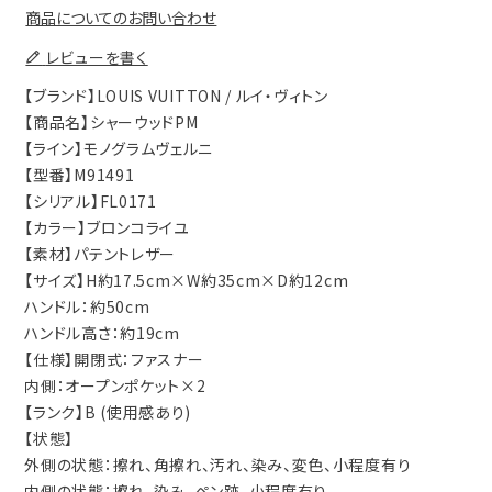
商品についてのお問い合わせ
レビューを書く
【ブランド】LOUIS VUITTON / ルイ・ヴィトン
【商品名】シャーウッドPM
【ライン】モノグラムヴェルニ
【型番】M91491
【シリアル】FL0171
【カラー】ブロンコライユ
【素材】パテントレザー
【サイズ】H約17.5cm×W約35cm×D約12cm
ハンドル：約50cm
ハンドル高さ：約19cm
【仕様】開閉式：ファスナー
内側：オープンポケット×2
【ランク】B (使用感あり)
【状態】
外側の状態：擦れ、角擦れ、汚れ、染み、変色、小程度有り
内側の状態：擦れ、染み、ペン跡、小程度有り