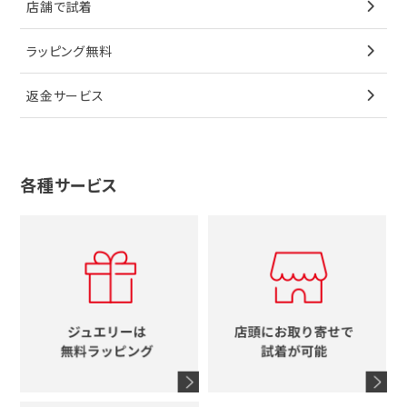
店舗で試着
ブローチ
ペンダントトップ
シューズ
タグホイヤー
ウノアエレ
リボン
ラッピング無料
その他
ブローチ
香水
カルティエ
4℃
花
返金サービス
ブランドで探す
ノーブランドジュエリーをすべて見る
その他
セイコー
アガット
蛇
ルイヴィトン
ブランドで探す
性別で探す
グッチ
十字架
各種サービス
ティファニー
シャネル
メンズ時計
スタージュエリー
ハート
カルティエ
エルメス
レディース時計
ルイヴィトン
イニシャル
ブルガリ
グッチ
時計をすべて見る
エルメス
馬蹄
グッチ
コーチ
シャネル
鍵
4℃
ブランドアイテムをすべて見る
コーチ
モチーフをすべて見る