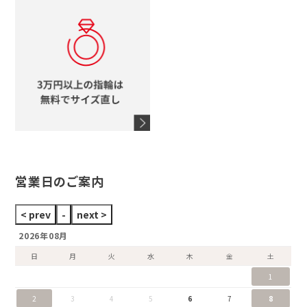
ヴァンドーム青山
ロレックス
スタージュエリー
オメガ
アガット
タグホイヤー
ウノアエレ
セイコー
ブランドジュエリーをすべて見る
ブランドをすべて見る
営業日のご案内
2026年08月
日
月
火
水
木
金
土
1
2
3
4
5
6
7
8