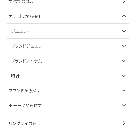
すべての商品
カテゴリから探す
ジュエリー
アイテムで探す
ブランドジュエリー
リング
アイテムで探す
ブランドアイテム
ネックレス
リング
アイテムで探す
時計
ピアス
ネックレス
バッグ
ブランドで探す
ブランドから探す
イヤリング
ピアス
財布
ロレックス
モチーフから探す
ティファニー
ブレスレット
イヤリング
キーケース
オメガ
ブルガリ
猫
リングサイズ直し
ペンダントトップ
ブレスレット
サングラス
シャネル
カルティエ
星