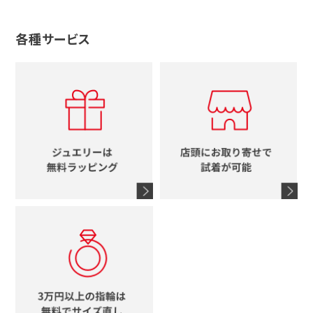
ルイヴィトン
ブランドで探す
性別で探す
グッチ
十字架
各種サービス
ティファニー
シャネル
メンズ時計
スタージュエリー
ハート
カルティエ
エルメス
レディース時計
ルイヴィトン
イニシャル
ブルガリ
グッチ
時計をすべて見る
エルメス
馬蹄
グッチ
コーチ
シャネル
鍵
4℃
ブランドアイテムをすべて見る
コーチ
モチーフをすべて見る
ヴァンドーム青山
ロレックス
スタージュエリー
オメガ
アガット
タグホイヤー