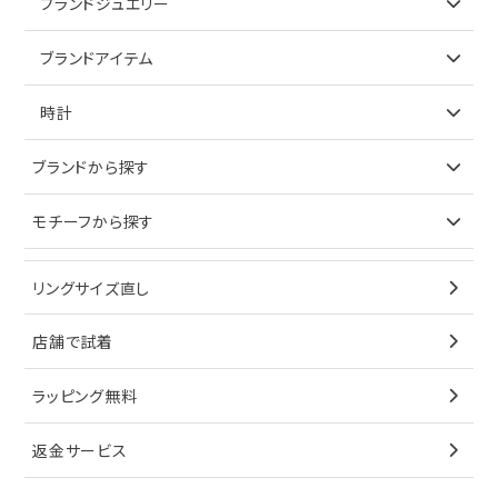
ブランドジュエリー
リング
アイテムで探す
ブランドアイテム
ネックレス
リング
アイテムで探す
時計
ピアス
ネックレス
バッグ
ブランドで探す
ブランドから探す
イヤリング
ピアス
財布
ロレックス
モチーフから探す
ティファニー
ブレスレット
イヤリング
キーケース
オメガ
ブルガリ
猫
リングサイズ直し
ペンダントトップ
ブレスレット
サングラス
シャネル
カルティエ
星
店舗で試着
ブローチ
ペンダントトップ
シューズ
タグホイヤー
ウノアエレ
リボン
ラッピング無料
その他
ブローチ
香水
カルティエ
4℃
花
返金サービス
ブランドで探す
ノーブランドジュエリーをすべて見る
その他
セイコー
アガット
蛇