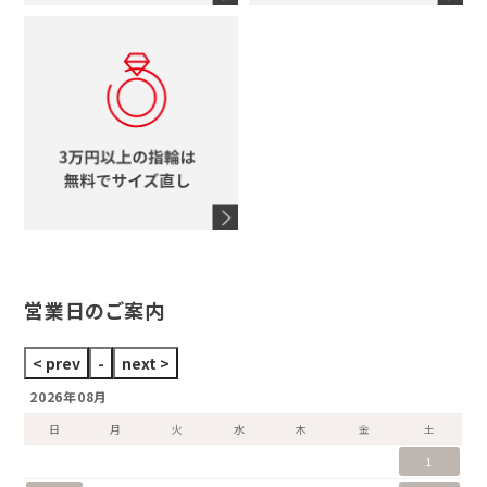
コーチ
モチーフをすべて見る
ヴァンドーム青山
ロレックス
スタージュエリー
オメガ
アガット
タグホイヤー
ウノアエレ
セイコー
ブランドジュエリーをすべて見る
ブランドをすべて見る
営業日のご案内
2026年08月
日
月
火
水
木
金
土
1