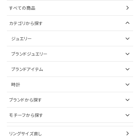
すべての商品
カテゴリから探す
ジュエリー
アイテムで探す
ブランドジュエリー
リング
アイテムで探す
ブランドアイテム
ネックレス
リング
アイテムで探す
時計
ピアス
ネックレス
バッグ
ブランドで探す
ブランドから探す
イヤリング
ピアス
財布
ロレックス
モチーフから探す
ティファニー
ブレスレット
イヤリング
キーケース
オメガ
ブルガリ
猫
リングサイズ直し