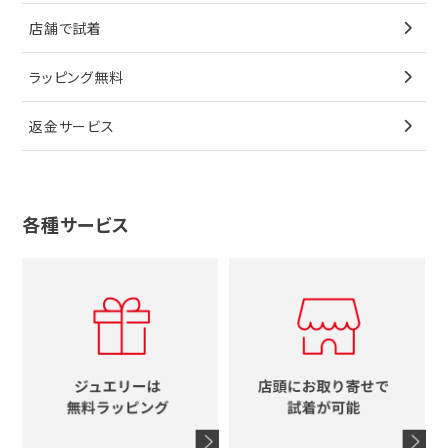
ペンダントトップ
ブレスレット
サングラス
シャネル
カルティエ
星
店舗で試着
ブローチ
ペンダントトップ
シューズ
タグホイヤー
ウノアエレ
リボン
ラッピング無料
その他
ブローチ
香水
カルティエ
4℃
花
返金サービス
ブランドで探す
ノーブランドジュエリーをすべて見る
その他
セイコー
アガット
蛇
ルイヴィトン
ブランドで探す
性別で探す
グッチ
十字架
各種サービス
ティファニー
シャネル
メンズ時計
スタージュエリー
ハート
カルティエ
エルメス
レディース時計
ルイヴィトン
イニシャル
ブルガリ
グッチ
時計をすべて見る
エルメス
馬蹄
グッチ
コーチ
シャネル
鍵
4℃
ブランドアイテムをすべて見る