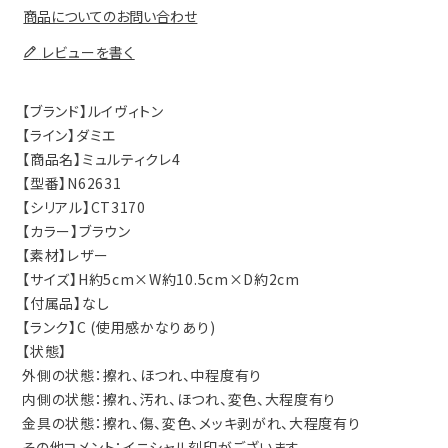
商品についてのお問い合わせ
レビューを書く
【ブランド】ルイヴィトン
【ライン】ダミエ
【商品名】ミュルティクレ4
【型番】N62631
【シリアル】CT3170
【カラー】ブラウン
【素材】レザー
【サイズ】H約5cm×W約10.5cm×D約2cm
【付属品】なし
【ランク】C (使用感かなりあり)
【状態】
外側の状態：擦れ、ほつれ、中程度有り
内側の状態：擦れ、汚れ、ほつれ、変色、大程度有り
金具の状態：擦れ、傷、変色、メッキ剥がれ、大程度有り
その他コメント：イニシャル刻印がございます。