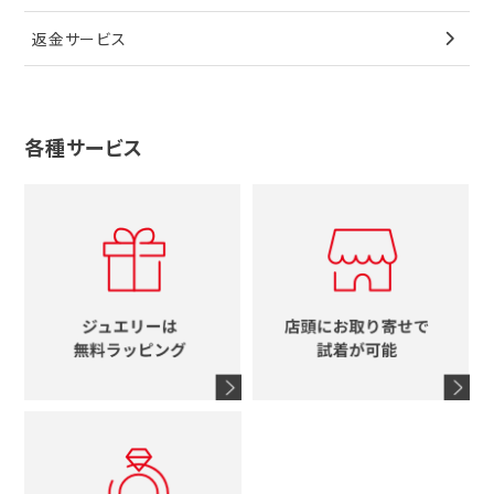
その他
ブローチ
香水
カルティエ
4℃
花
返金サービス
ブランドで探す
ノーブランドジュエリーをすべて見る
その他
セイコー
アガット
蛇
ルイヴィトン
ブランドで探す
性別で探す
グッチ
十字架
各種サービス
ティファニー
シャネル
メンズ時計
スタージュエリー
ハート
カルティエ
エルメス
レディース時計
ルイヴィトン
イニシャル
ブルガリ
グッチ
時計をすべて見る
エルメス
馬蹄
グッチ
コーチ
シャネル
鍵
4℃
ブランドアイテムをすべて見る
コーチ
モチーフをすべて見る
ヴァンドーム青山
ロレックス
スタージュエリー