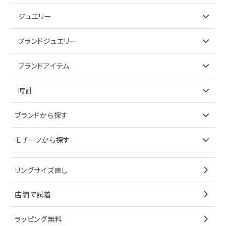
ジュエリー
アイテムで探す
ブランドジュエリー
リング
アイテムで探す
ブランドアイテム
ネックレス
リング
アイテムで探す
時計
ピアス
ネックレス
バッグ
ブランドで探す
ブランドから探す
イヤリング
ピアス
財布
ロレックス
モチーフから探す
ティファニー
ブレスレット
イヤリング
キーケース
オメガ
ブルガリ
猫
リングサイズ直し
ペンダントトップ
ブレスレット
サングラス
シャネル
カルティエ
星
店舗で試着
ブローチ
ペンダントトップ
シューズ
タグホイヤー
ウノアエレ
リボン
ラッピング無料