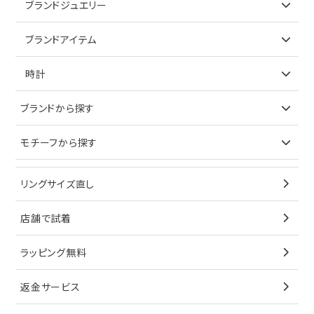
ブランドジュエリー
リング
アイテムで探す
ブランドアイテム
ネックレス
リング
アイテムで探す
時計
ピアス
ネックレス
バッグ
ブランドで探す
ブランドから探す
イヤリング
ピアス
財布
ロレックス
モチーフから探す
ティファニー
ブレスレット
イヤリング
キーケース
オメガ
ブルガリ
猫
リングサイズ直し
ペンダントトップ
ブレスレット
サングラス
シャネル
カルティエ
星
店舗で試着
ブローチ
ペンダントトップ
シューズ
タグホイヤー
ウノアエレ
リボン
ラッピング無料
その他
ブローチ
香水
カルティエ
4℃
花
返金サービス
ブランドで探す
ノーブランドジュエリーをすべて見る
その他
セイコー
アガット
蛇