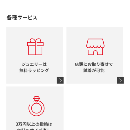
ルイヴィトン
ブランドで探す
性別で探す
グッチ
十字架
各種サービス
ティファニー
シャネル
メンズ時計
スタージュエリー
ハート
カルティエ
エルメス
レディース時計
ルイヴィトン
イニシャル
ブルガリ
グッチ
時計をすべて見る
エルメス
馬蹄
グッチ
コーチ
シャネル
鍵
4℃
ブランドアイテムをすべて見る
コーチ
モチーフをすべて見る
ヴァンドーム青山
ロレックス
スタージュエリー
オメガ
アガット
タグホイヤー