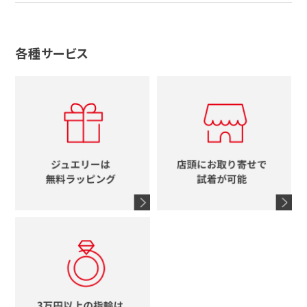
ノーブランドジュエリーをすべて見る
その他
セイコー
アガット
蛇
ルイヴィトン
ブランドで探す
性別で探す
グッチ
十字架
各種サービス
ティファニー
シャネル
メンズ時計
スタージュエリー
ハート
カルティエ
エルメス
レディース時計
ルイヴィトン
イニシャル
ブルガリ
グッチ
時計をすべて見る
エルメス
馬蹄
グッチ
コーチ
シャネル
鍵
4℃
ブランドアイテムをすべて見る
コーチ
モチーフをすべて見る
ヴァンドーム青山
ロレックス
スタージュエリー
オメガ
アガット