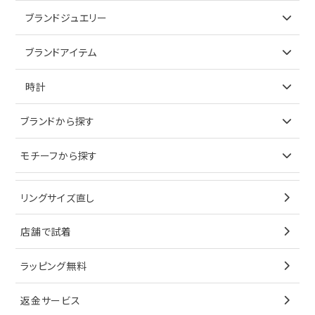
アイテムで探す
ブランドジュエリー
リング
アイテムで探す
ブランドアイテム
ネックレス
リング
アイテムで探す
時計
ピアス
ネックレス
バッグ
ブランドで探す
ブランドから探す
イヤリング
ピアス
財布
ロレックス
モチーフから探す
ティファニー
ブレスレット
イヤリング
キーケース
オメガ
ブルガリ
猫
リングサイズ直し
ペンダントトップ
ブレスレット
サングラス
シャネル
カルティエ
星
店舗で試着
ブローチ
ペンダントトップ
シューズ
タグホイヤー
ウノアエレ
リボン
ラッピング無料
その他
ブローチ
香水
カルティエ
4℃
花
返金サービス
ブランドで探す