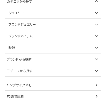
カテゴリから探す
ジュエリー
アイテムで探す
ブランドジュエリー
リング
アイテムで探す
ブランドアイテム
ネックレス
リング
アイテムで探す
時計
ピアス
ネックレス
バッグ
ブランドで探す
ブランドから探す
イヤリング
ピアス
財布
ロレックス
モチーフから探す
ティファニー
ブレスレット
イヤリング
キーケース
オメガ
ブルガリ
猫
リングサイズ直し
ペンダントトップ
ブレスレット
サングラス
シャネル
カルティエ
星
店舗で試着
ブローチ
ペンダントトップ
シューズ
タグホイヤー
ウノアエレ
リボン