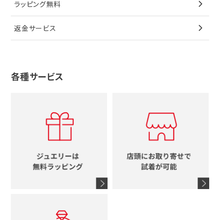
ラッピング無料
その他
ブローチ
香水
カルティエ
4℃
花
返金サービス
ブランドで探す
ノーブランドジュエリーをすべて見る
その他
セイコー
アガット
蛇
ルイヴィトン
ブランドで探す
性別で探す
グッチ
十字架
各種サービス
ティファニー
シャネル
メンズ時計
スタージュエリー
ハート
カルティエ
エルメス
レディース時計
ルイヴィトン
イニシャル
ブルガリ
グッチ
時計をすべて見る
エルメス
馬蹄
グッチ
コーチ
シャネル
鍵
4℃
ブランドアイテムをすべて見る
コーチ
モチーフをすべて見る
ヴァンドーム青山
ロレックス