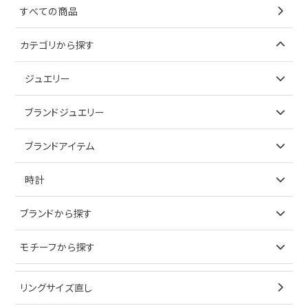
すべての商品
カテゴリから探す
ジュエリー
アイテムで探す
ブランドジュエリー
リング
アイテムで探す
ブランドアイテム
ネックレス
リング
アイテムで探す
時計
ピアス
ネックレス
バッグ
ブランドで探す
ブランドから探す
イヤリング
ピアス
財布
ロレックス
モチーフから探す
ティファニー
ブレスレット
イヤリング
キーケース
オメガ
ブルガリ
猫
リングサイズ直し
ペンダントトップ
ブレスレット
サングラス
シャネル