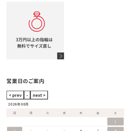
コーチ
モチーフをすべて見る
ヴァンドーム青山
ロレックス
スタージュエリー
オメガ
アガット
タグホイヤー
ウノアエレ
セイコー
ブランドジュエリーをすべて見る
ブランドをすべて見る
営業日のご案内
2026年08月
日
月
火
水
木
金
土
1
2
3
4
5
6
7
8