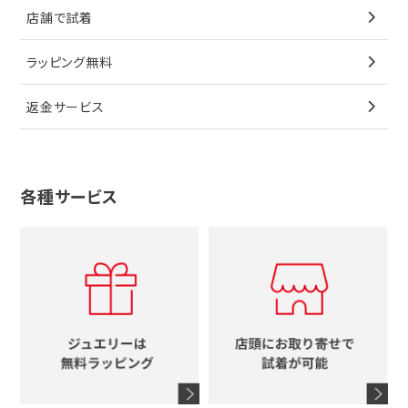
カルティエ
星
店舗で試着
ブローチ
ペンダントトップ
シューズ
タグホイヤー
ウノアエレ
リボン
ラッピング無料
その他
ブローチ
香水
カルティエ
4℃
花
返金サービス
ブランドで探す
ノーブランドジュエリーをすべて見る
その他
セイコー
アガット
蛇
ルイヴィトン
ブランドで探す
性別で探す
グッチ
十字架
各種サービス
ティファニー
シャネル
メンズ時計
スタージュエリー
ハート
カルティエ
エルメス
レディース時計
ルイヴィトン
イニシャル
ブルガリ
グッチ
時計をすべて見る
エルメス
馬蹄
グッチ
コーチ
シャネル
鍵
4℃
ブランドアイテムをすべて見る