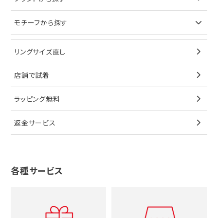
イヤリング
ピアス
財布
ロレックス
モチーフから探す
ティファニー
ブレスレット
イヤリング
キーケース
オメガ
ブルガリ
猫
リングサイズ直し
ペンダントトップ
ブレスレット
サングラス
シャネル
カルティエ
星
店舗で試着
ブローチ
ペンダントトップ
シューズ
タグホイヤー
ウノアエレ
リボン
ラッピング無料
その他
ブローチ
香水
カルティエ
4℃
花
返金サービス
ブランドで探す
ノーブランドジュエリーをすべて見る
その他
セイコー
アガット
蛇
ルイヴィトン
ブランドで探す
性別で探す
グッチ
十字架
各種サービス
ティファニー
シャネル
メンズ時計
スタージュエリー
ハート
カルティエ
エルメス
レディース時計
ルイヴィトン
イニシャル