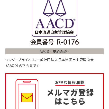
AACD - 安心の証 -
ワンダープライスは、
一般社団法人
日本流通自主管理協会
（AACD）
の正会員です