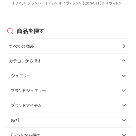
HOME
ブランドアイテム
ルイヴィトン
【20%OFF】ルイヴィトン Louis
商品を探す
すべての商品
カテゴリから探す
ジュエリー
アイテムで探す
ブランドジュエリー
リング
アイテムで探す
ブランドアイテム
ネックレス
リング
アイテムで探す
時計
ピアス
ネックレス
バッグ
ブランドで探す
ブランドから探す