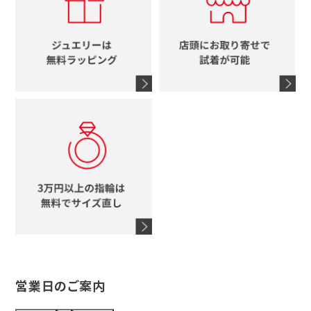
ブルガリ
グッチ
時計をすべて見る
エルメス
馬蹄
グッチ
コーチ
シャネル
鍵
4℃
ブランドアイテムをすべて見る
コーチ
モチーフをすべて見る
ヴァンドーム青山
ロレックス
スタージュエリー
オメガ
アガット
タグホイヤー
ウノアエレ
セイコー
ブランドジュエリーをすべて見る
ブランドをすべて見る
営業日のご案内