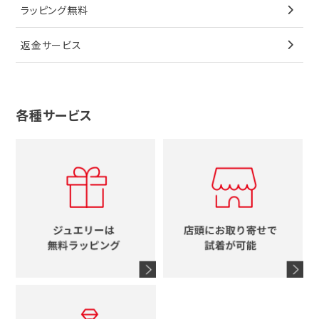
ウノアエレ
リボン
ラッピング無料
その他
ブローチ
香水
カルティエ
4℃
花
返金サービス
ブランドで探す
ノーブランドジュエリーをすべて見る
その他
セイコー
アガット
蛇
ルイヴィトン
ブランドで探す
性別で探す
グッチ
十字架
各種サービス
ティファニー
シャネル
メンズ時計
スタージュエリー
ハート
カルティエ
エルメス
レディース時計
ルイヴィトン
イニシャル
ブルガリ
グッチ
時計をすべて見る
エルメス
馬蹄
グッチ
コーチ
シャネル
鍵
4℃
ブランドアイテムをすべて見る
コーチ
モチーフをすべて見る
ヴァンドーム青山
ロレックス