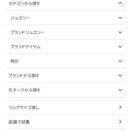
カテゴリから探す
ジュエリー
アイテムで探す
ブランドジュエリー
リング
アイテムで探す
ブランドアイテム
ネックレス
リング
アイテムで探す
時計
ピアス
ネックレス
バッグ
ブランドで探す
ブランドから探す
イヤリング
ピアス
財布
ロレックス
モチーフから探す
ティファニー
ブレスレット
イヤリング
キーケース
オメガ
ブルガリ
猫
リングサイズ直し
ペンダントトップ
ブレスレット
サングラス
シャネル
カルティエ
星
店舗で試着
ブローチ
ペンダントトップ
シューズ
タグホイヤー