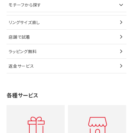
モチーフから探す
ティファニー
ブレスレット
イヤリング
キーケース
オメガ
ブルガリ
猫
リングサイズ直し
ペンダントトップ
ブレスレット
サングラス
シャネル
カルティエ
星
店舗で試着
ブローチ
ペンダントトップ
シューズ
タグホイヤー
ウノアエレ
リボン
ラッピング無料
その他
ブローチ
香水
カルティエ
4℃
花
返金サービス
ブランドで探す
ノーブランドジュエリーをすべて見る
その他
セイコー
アガット
蛇
ルイヴィトン
ブランドで探す
性別で探す
グッチ
十字架
各種サービス
ティファニー
シャネル
メンズ時計
スタージュエリー
ハート
カルティエ
エルメス
レディース時計
ルイヴィトン
イニシャル
ブルガリ
グッチ
時計をすべて見る