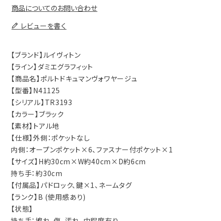
商品についてのお問い合わせ
レビューを書く
【ブランド】ルイヴィトン
【ライン】ダミエグラフィット
【商品名】ポルトドキュマンヴォワヤージュ
【型番】N41125
【シリアル】TR3193
【カラー】ブラック
【素材】トアル地
【仕様】外側：ポケットなし
内側：オープンポケット×6、ファスナー付ポケット×1
【サイズ】H約30cm×W約40cm×D約6cm
持ち手：約30cm
【付属品】パドロック、鍵×1、ネームタグ
【ランク】B (使用感あり)
【状態】
持ち手：擦れ、傷、汚れ、中程度有り