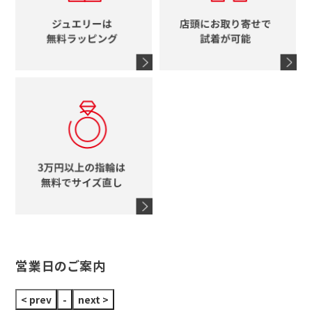
エルメス
馬蹄
グッチ
コーチ
シャネル
鍵
4℃
ブランドアイテムをすべて見る
コーチ
モチーフをすべて見る
ヴァンドーム青山
ロレックス
スタージュエリー
オメガ
アガット
タグホイヤー
ウノアエレ
セイコー
ブランドジュエリーをすべて見る
ブランドをすべて見る
営業日のご案内