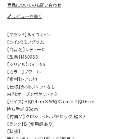
商品についてのお問い合わせ
レビューを書く
【ブランド】ルイヴィトン
【ライン】モノグラム
【商品名】レティーロ
【型番】M50058
【シリアル】DR1155
【カラー】ノワール
【素材】トアル地
【仕様】外側:ポケットなし
内側:オープンポケット×3
【サイズ】H約24cm×W約32cm×D約16cm
持ち手:約35cm
【付属品】クロシェット、パドロック、鍵×2
【ランク】B (使用感あり)
【状態】
持ち手:擦れ、コバは傷、小程度有り