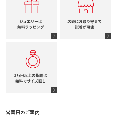
ルイヴィトン
イニシャル
ブルガリ
グッチ
時計をすべて見る
エルメス
馬蹄
グッチ
コーチ
シャネル
鍵
4℃
ブランドアイテムをすべて見る
コーチ
モチーフをすべて見る
ヴァンドーム青山
ロレックス
スタージュエリー
オメガ
アガット
タグホイヤー
ウノアエレ
セイコー
ブランドジュエリーをすべて見る
ブランドをすべて見る
営業日のご案内