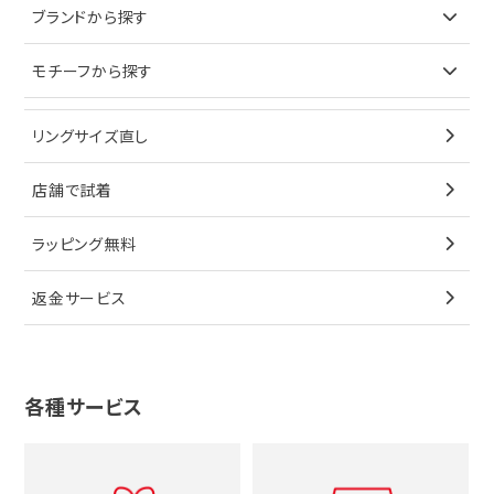
ブランドで探す
ブランドから探す
イヤリング
ピアス
財布
ロレックス
モチーフから探す
ティファニー
ブレスレット
イヤリング
キーケース
オメガ
ブルガリ
猫
リングサイズ直し
ペンダントトップ
ブレスレット
サングラス
シャネル
カルティエ
星
店舗で試着
ブローチ
ペンダントトップ
シューズ
タグホイヤー
ウノアエレ
リボン
ラッピング無料
その他
ブローチ
香水
カルティエ
4℃
花
返金サービス
ブランドで探す
ノーブランドジュエリーをすべて見る
その他
セイコー
アガット
蛇
ルイヴィトン
ブランドで探す
性別で探す
グッチ
十字架
各種サービス
ティファニー
シャネル
メンズ時計
スタージュエリー
ハート
カルティエ
エルメス
レディース時計