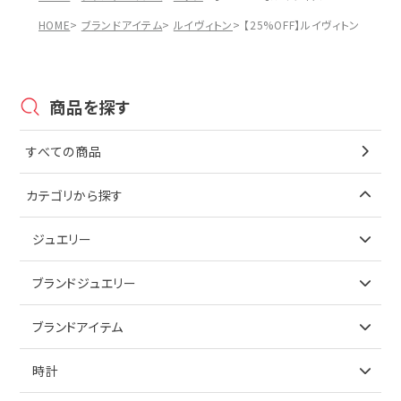
HOME
ブランドアイテム
ルイヴィトン
【25%OFF】ルイヴィトン Louis
商品を探す
すべての商品
カテゴリから探す
ジュエリー
アイテムで探す
ブランドジュエリー
リング
アイテムで探す
ブランドアイテム
ネックレス
リング
アイテムで探す
時計
ピアス
ネックレス
バッグ