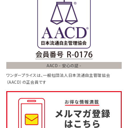
AACD - 安心の証 -
ワンダープライスは、
一般社団法人
日本流通自主管理協会
（AACD）
の正会員です