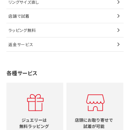
リングサイズ直し
ペンダントトップ
ブレスレット
サングラス
シャネル
カルティエ
星
店舗で試着
ブローチ
ペンダントトップ
シューズ
タグホイヤー
ウノアエレ
リボン
ラッピング無料
その他
ブローチ
香水
カルティエ
4℃
花
返金サービス
ブランドで探す
ノーブランドジュエリーをすべて見る
その他
セイコー
アガット
蛇
ルイヴィトン
ブランドで探す
性別で探す
グッチ
十字架
各種サービス
ティファニー
シャネル
メンズ時計
スタージュエリー
ハート
カルティエ
エルメス
レディース時計
ルイヴィトン
イニシャル
ブルガリ
グッチ
時計をすべて見る
エルメス
馬蹄
グッチ
コーチ
シャネル
鍵