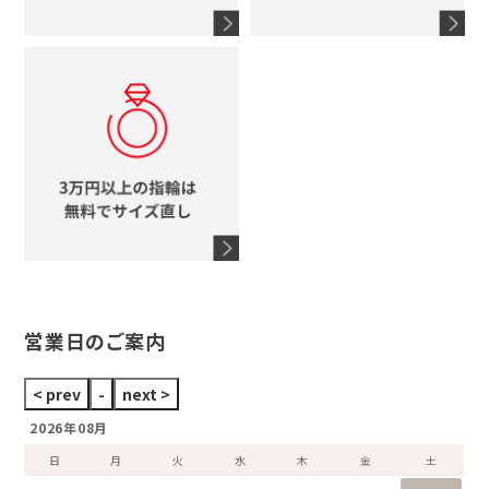
4℃
ブランドアイテムをすべて見る
コーチ
モチーフをすべて見る
ヴァンドーム青山
ロレックス
スタージュエリー
オメガ
アガット
タグホイヤー
ウノアエレ
セイコー
ブランドジュエリーをすべて見る
ブランドをすべて見る
営業日のご案内
2026年08月
日
月
火
水
木
金
土