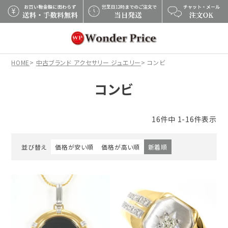
×
HOME
中古ブランド アクセサリー ジュエリー
コンビ
コンビ
16
件中
1
-
16
件表示
並び替え
価格が安い順
価格が高い順
新着順