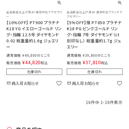
全品新品仕上げ済み！激安中古アクセサリ
全品新品仕上げ済み！激安中古ブランドア
ー
クセサリー
【10%OFF】 PT900 プラチナ
【5%OFF】俄 PT850 プラチナ
K18 YG イエローゴールド リン
K18 PG ピンクゴールド リン
グ・指輪 12.5号 ダイヤモンド
グ・指輪 7号 ダイヤモンド（ct
0.02 総重量約1.6g ジュエリ
刻印なし） 総重量約1.7g ジュ
ー
エリー
通常価格
¥
49,800
通常価格
¥
39,800
¥
44,820
¥
37,810
販売価格
税込
販売価格
税込
在庫切れ
在庫切れ
再入荷お知らせ
再入荷お知らせ
16
件中
1
-
16
件表示