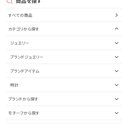
商品を探す
すべての商品
カテゴリから探す
ジュエリー
アイテムで探す
ブランドジュエリー
リング
アイテムで探す
ブランドアイテム
ネックレス
リング
アイテムで探す
時計
ピアス
ネックレス
バッグ
ブランドで探す
ブランドから探す
イヤリング
ピアス
財布
ロレックス
モチーフから探す
ティファニー
ブレスレット
イヤリング
キーケース
オメガ
ブルガリ
猫