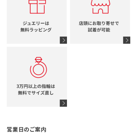
ルイヴィトン
イニシャル
ブルガリ
グッチ
時計をすべて見る
エルメス
馬蹄
グッチ
コーチ
シャネル
鍵
4℃
ブランドアイテムをすべて見る
コーチ
モチーフをすべて見る
ヴァンドーム青山
ロレックス
スタージュエリー
オメガ
アガット
タグホイヤー
ウノアエレ
セイコー
ブランドジュエリーをすべて見る
ブランドをすべて見る
営業日のご案内