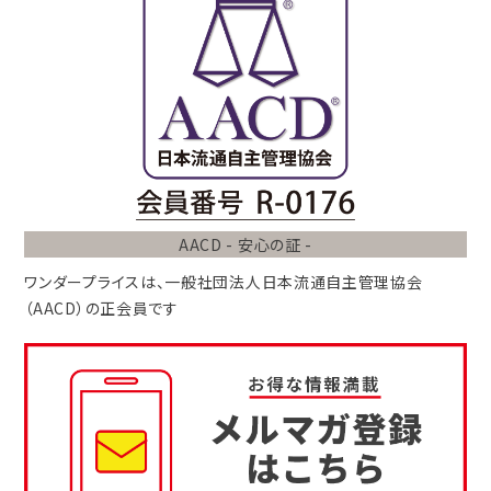
AACD - 安心の証 -
ワンダープライスは、
一般社団法人
日本流通自主管理協会
（AACD）
の正会員です