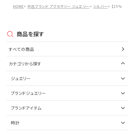
HOME
中古ブランド アクセサリー ジュエリー
シルバー
【25%OFF】
商品を探す
すべての商品
カテゴリから探す
ジュエリー
アイテムで探す
ブランドジュエリー
リング
アイテムで探す
ブランドアイテム
ネックレス
リング
アイテムで探す
時計
ピアス
ネックレス
バッグ