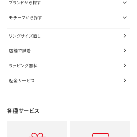
ブランドで探す
ブランドから探す
イヤリング
ピアス
財布
ロレックス
モチーフから探す
ティファニー
ブレスレット
イヤリング
キーケース
オメガ
ブルガリ
猫
リングサイズ直し
ペンダントトップ
ブレスレット
サングラス
シャネル
カルティエ
星
店舗で試着
ブローチ
ペンダントトップ
シューズ
タグホイヤー
ウノアエレ
リボン
ラッピング無料
その他
ブローチ
香水
カルティエ
4℃
花
返金サービス
ブランドで探す
ノーブランドジュエリーをすべて見る
その他
セイコー
アガット
蛇
ルイヴィトン
ブランドで探す
性別で探す
グッチ
十字架
各種サービス
ティファニー
シャネル
メンズ時計
スタージュエリー
ハート
カルティエ
エルメス
レディース時計