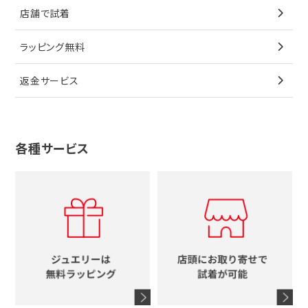
カルティエ
星
店舗で試着
ブローチ
ペンダントトップ
シューズ
タグホイヤー
ウノアエレ
リボン
ラッピング無料
その他
ブローチ
香水
カルティエ
4℃
花
返金サービス
ブランドで探す
ノーブランドジュエリーをすべて見る
その他
セイコー
アガット
蛇
ルイヴィトン
ブランドで探す
性別で探す
グッチ
十字架
各種サービス
ティファニー
シャネル
メンズ時計
スタージュエリー
ハート
カルティエ
エルメス
レディース時計
ルイヴィトン
イニシャル
ブルガリ
グッチ
時計をすべて見る
エルメス
馬蹄
グッチ
コーチ
シャネル
鍵
4℃
ブランドアイテムをすべて見る