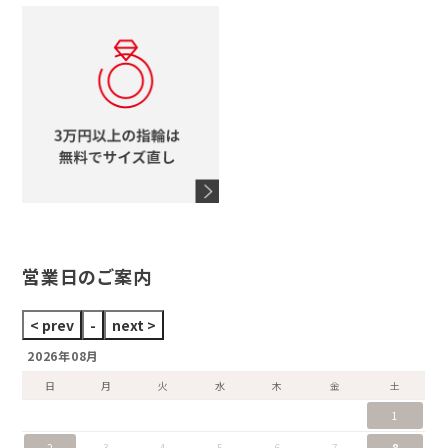
コーチ
モチーフをすべて見る
ヴァンドーム青山
ロレックス
スタージュエリー
オメガ
アガット
タグホイヤー
ウノアエレ
セイコー
ブランドジュエリーをすべて見る
ブランドをすべて見る
営業日のご案内
2026年08月
日
月
火
水
木
金
土
1
2
3
4
5
6
7
8