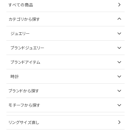
すべての商品
カテゴリから探す
ジュエリー
アイテムで探す
ブランドジュエリー
リング
アイテムで探す
ブランドアイテム
ネックレス
リング
アイテムで探す
時計
ピアス
ネックレス
バッグ
ブランドで探す
ブランドから探す
イヤリング
ピアス
財布
ロレックス
モチーフから探す
ティファニー
ブレスレット
イヤリング
キーケース
オメガ
ブルガリ
猫
リングサイズ直し
ペンダントトップ
ブレスレット
サングラス
シャネル