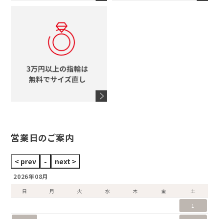
コーチ
モチーフをすべて見る
ヴァンドーム青山
ロレックス
スタージュエリー
オメガ
アガット
タグホイヤー
ウノアエレ
セイコー
ブランドジュエリーをすべて見る
ブランドをすべて見る
営業日のご案内
2026年08月
日
月
火
水
木
金
土
1