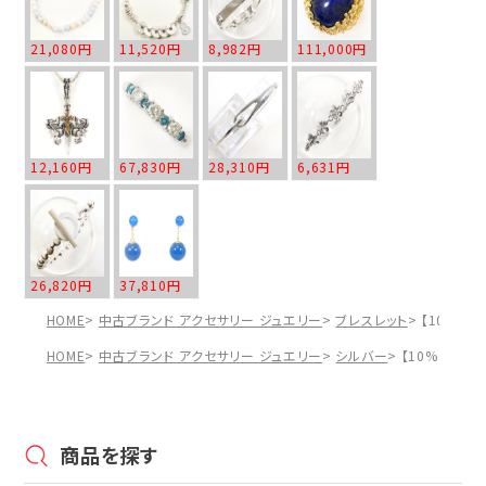
21,080円
11,520円
8,982円
111,000円
12,160円
67,830円
28,310円
6,631円
26,820円
37,810円
HOME
中古ブランド アクセサリー ジュエリー
ブレスレット
【10%OF
HOME
中古ブランド アクセサリー ジュエリー
シルバー
【10%OFF】
商品を探す