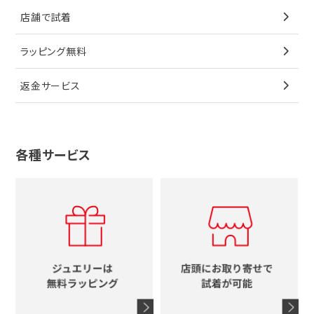
カルティエ
星
店舗で試着
ブローチ
ペンダントトップ
シューズ
タグホイヤー
ウノアエレ
リボン
ラッピング無料
その他
ブローチ
香水
カルティエ
4℃
花
返金サービス
ブランドで探す
ノーブランドジュエリーをすべて見る
その他
セイコー
アガット
蛇
ルイヴィトン
ブランドで探す
性別で探す
グッチ
十字架
各種サービス
ティファニー
シャネル
メンズ時計
スタージュエリー
ハート
カルティエ
エルメス
レディース時計
ルイヴィトン
イニシャル
ブルガリ
グッチ
時計をすべて見る
エルメス
馬蹄
グッチ
コーチ
シャネル
鍵
4℃
ブランドアイテムをすべて見る