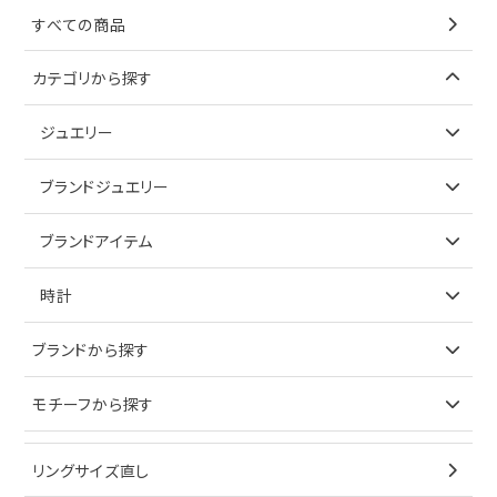
すべての商品
カテゴリから探す
ジュエリー
アイテムで探す
ブランドジュエリー
リング
アイテムで探す
ブランドアイテム
ネックレス
リング
アイテムで探す
時計
ピアス
ネックレス
バッグ
ブランドで探す
ブランドから探す
イヤリング
ピアス
財布
ロレックス
モチーフから探す
ティファニー
ブレスレット
イヤリング
キーケース
オメガ
ブルガリ
猫
リングサイズ直し
ペンダントトップ
ブレスレット
サングラス
シャネル