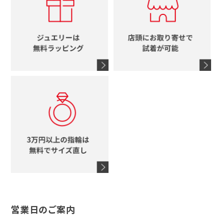
ルイヴィトン
イニシャル
ブルガリ
グッチ
時計をすべて見る
エルメス
馬蹄
グッチ
コーチ
シャネル
鍵
4℃
ブランドアイテムをすべて見る
コーチ
モチーフをすべて見る
ヴァンドーム青山
ロレックス
スタージュエリー
オメガ
アガット
タグホイヤー
ウノアエレ
セイコー
ブランドジュエリーをすべて見る
ブランドをすべて見る
営業日のご案内