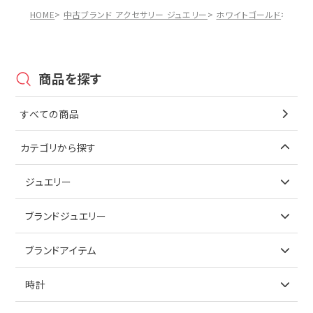
HOME
中古ブランド アクセサリー ジュエリー
ホワイトゴールド
【40
商品を探す
すべての商品
カテゴリから探す
ジュエリー
アイテムで探す
ブランドジュエリー
リング
アイテムで探す
ブランドアイテム
ネックレス
リング
アイテムで探す
時計
ピアス
ネックレス
バッグ