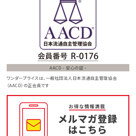
AACD - 安心の証 -
ワンダープライスは、
一般社団法人
日本流通自主管理協会
（AACD）
の正会員です