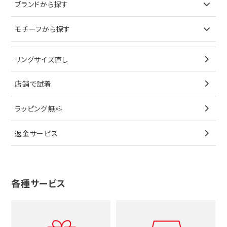
ブランドで探す
ブランドから探す
イヤリング
ピアス
財布
ロレックス
モチーフから探す
ティファニー
ブレスレット
イヤリング
キーケース
オメガ
ブルガリ
猫
リングサイズ直し
ペンダントトップ
ブレスレット
サングラス
シャネル
カルティエ
星
店舗で試着
ブローチ
ペンダントトップ
シューズ
タグホイヤー
ウノアエレ
リボン
ラッピング無料
その他
ブローチ
香水
カルティエ
4℃
花
返金サービス
ブランドで探す
ノーブランドジュエリーをすべて見る
その他
セイコー
アガット
蛇
ルイヴィトン
ブランドで探す
性別で探す
グッチ
十字架
各種サービス
ティファニー
シャネル
メンズ時計
スタージュエリー
ハート
カルティエ
エルメス
レディース時計