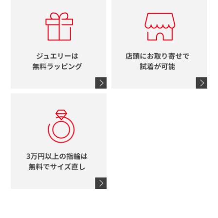
カルティエ
エルメス
レディース時計
ルイヴィトン
イニシャル
ブルガリ
グッチ
時計をすべて見る
エルメス
馬蹄
グッチ
コーチ
シャネル
鍵
4℃
ブランドアイテムをすべて見る
コーチ
モチーフをすべて見る
ヴァンドーム青山
ロレックス
スタージュエリー
オメガ
アガット
タグホイヤー
ウノアエレ
セイコー
ブランドジュエリーをすべて見る
ブランドをすべて見る