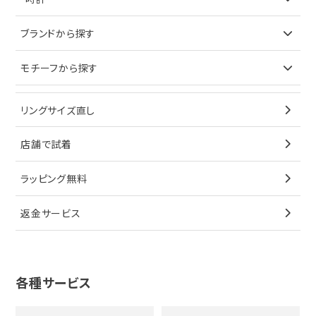
ピアス
ネックレス
バッグ
ブランドで探す
ブランドから探す
イヤリング
ピアス
財布
ロレックス
モチーフから探す
ティファニー
ブレスレット
イヤリング
キーケース
オメガ
ブルガリ
猫
リングサイズ直し
ペンダントトップ
ブレスレット
サングラス
シャネル
カルティエ
星
店舗で試着
ブローチ
ペンダントトップ
シューズ
タグホイヤー
ウノアエレ
リボン
ラッピング無料
その他
ブローチ
香水
カルティエ
4℃
花
返金サービス
ブランドで探す
ノーブランドジュエリーをすべて見る
その他
セイコー
アガット
蛇
ルイヴィトン
ブランドで探す
性別で探す
グッチ
十字架
各種サービス
ティファニー
シャネル
メンズ時計
スタージュエリー
ハート