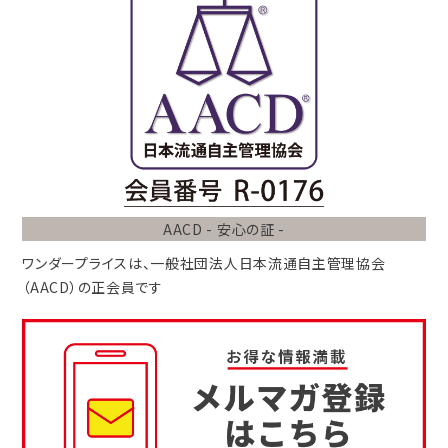
AACD - 安心の証 -
ワンダープライスは、
一般社団法人
日本流通自主管理協会
（AACD）
の正会員です