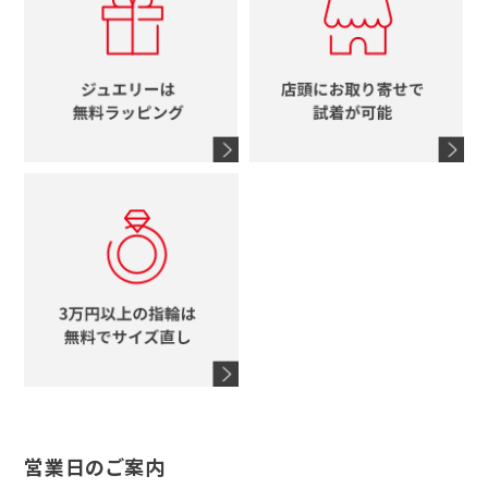
ルイヴィトン
イニシャル
ブルガリ
グッチ
時計をすべて見る
エルメス
馬蹄
グッチ
コーチ
シャネル
鍵
4℃
ブランドアイテムをすべて見る
コーチ
モチーフをすべて見る
ヴァンドーム青山
ロレックス
スタージュエリー
オメガ
アガット
タグホイヤー
ウノアエレ
セイコー
ブランドジュエリーをすべて見る
ブランドをすべて見る
営業日のご案内