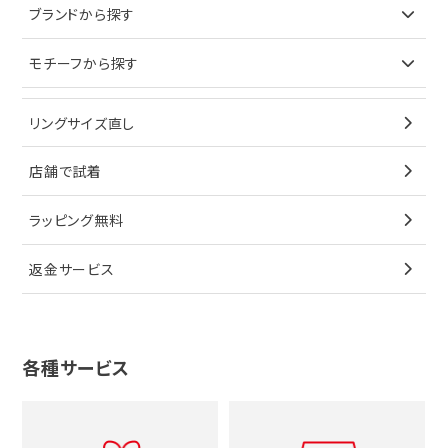
ブランドで探す
ブランドから探す
イヤリング
ピアス
財布
ロレックス
モチーフから探す
ティファニー
ブレスレット
イヤリング
キーケース
オメガ
ブルガリ
猫
リングサイズ直し
ペンダントトップ
ブレスレット
サングラス
シャネル
カルティエ
星
店舗で試着
ブローチ
ペンダントトップ
シューズ
タグホイヤー
ウノアエレ
リボン
ラッピング無料
その他
ブローチ
香水
カルティエ
4℃
花
返金サービス
ブランドで探す
ノーブランドジュエリーをすべて見る
その他
セイコー
アガット
蛇
ルイヴィトン
ブランドで探す
性別で探す
グッチ
十字架
各種サービス
ティファニー
シャネル
メンズ時計
スタージュエリー
ハート
カルティエ
エルメス
レディース時計