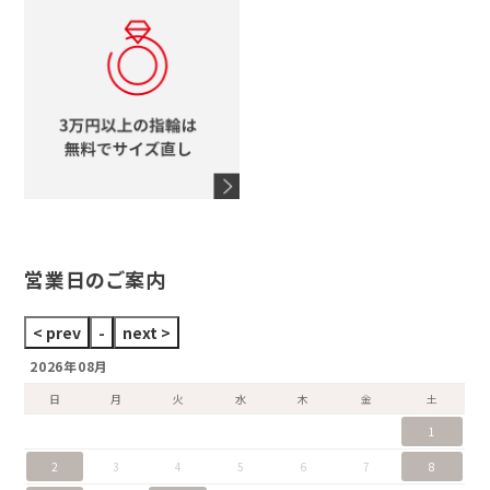
ロレックス
スタージュエリー
オメガ
アガット
タグホイヤー
ウノアエレ
セイコー
ブランドジュエリーをすべて見る
ブランドをすべて見る
営業日のご案内
2026年08月
日
月
火
水
木
金
土
1
2
3
4
5
6
7
8