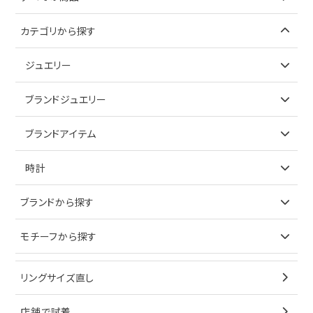
カテゴリから探す
ジュエリー
アイテムで探す
ブランドジュエリー
リング
アイテムで探す
ブランドアイテム
ネックレス
リング
アイテムで探す
時計
ピアス
ネックレス
バッグ
ブランドで探す
ブランドから探す
イヤリング
ピアス
財布
ロレックス
モチーフから探す
ティファニー
ブレスレット
イヤリング
キーケース
オメガ
ブルガリ
猫
リングサイズ直し
ペンダントトップ
ブレスレット
サングラス
シャネル
カルティエ
星
店舗で試着