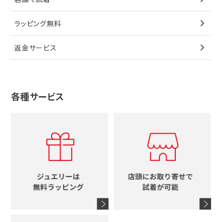
ブローチ
ペンダントトップ
シューズ
タグホイヤー
ウノアエレ
リボン
ラッピング無料
その他
ブローチ
香水
カルティエ
4℃
花
返金サービス
ブランドで探す
ノーブランドジュエリーをすべて見る
その他
セイコー
アガット
蛇
ルイヴィトン
ブランドで探す
性別で探す
グッチ
十字架
各種サービス
ティファニー
シャネル
メンズ時計
スタージュエリー
ハート
カルティエ
エルメス
レディース時計
ルイヴィトン
イニシャル
ブルガリ
グッチ
時計をすべて見る
エルメス
馬蹄
グッチ
コーチ
シャネル
鍵
4℃
ブランドアイテムをすべて見る
コーチ
モチーフをすべて見る
ヴァンドーム青山