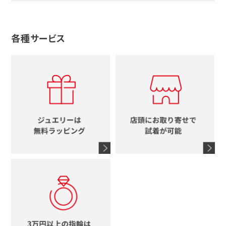
ノーブランドジュエリーをすべて見る
その他
セイコー
アガット
蛇
ルイヴィトン
ブランドで探す
性別で探す
グッチ
十字架
各種サービス
ティファニー
シャネル
メンズ時計
スタージュエリー
ハート
カルティエ
エルメス
レディース時計
ルイヴィトン
イニシャル
ブルガリ
グッチ
時計をすべて見る
エルメス
馬蹄
グッチ
コーチ
シャネル
鍵
4℃
ブランドアイテムをすべて見る
コーチ
モチーフをすべて見る
ヴァンドーム青山
ロレックス
スタージュエリー
オメガ
アガット