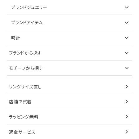
アイテムで探す
ブランドジュエリー
リング
アイテムで探す
ブランドアイテム
ネックレス
リング
アイテムで探す
時計
ピアス
ネックレス
バッグ
ブランドで探す
ブランドから探す
イヤリング
ピアス
財布
ロレックス
モチーフから探す
ティファニー
ブレスレット
イヤリング
キーケース
オメガ
ブルガリ
猫
リングサイズ直し
ペンダントトップ
ブレスレット
サングラス
シャネル
カルティエ
星
店舗で試着
ブローチ
ペンダントトップ
シューズ
タグホイヤー
ウノアエレ
リボン
ラッピング無料
その他
ブローチ
香水
カルティエ
4℃
花
返金サービス
ブランドで探す