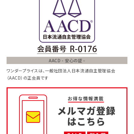
AACD - 安心の証 -
ワンダープライスは、
一般社団法人
日本流通自主管理協会
（AACD）
の正会員です