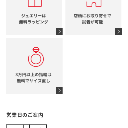
エルメス
馬蹄
グッチ
コーチ
シャネル
鍵
4℃
ブランドアイテムをすべて見る
コーチ
モチーフをすべて見る
ヴァンドーム青山
ロレックス
スタージュエリー
オメガ
アガット
タグホイヤー
ウノアエレ
セイコー
ブランドジュエリーをすべて見る
ブランドをすべて見る
営業日のご案内