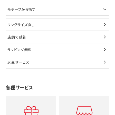
イヤリング
ピアス
財布
ロレックス
モチーフから探す
ティファニー
ブレスレット
イヤリング
キーケース
オメガ
ブルガリ
猫
リングサイズ直し
ペンダントトップ
ブレスレット
サングラス
シャネル
カルティエ
星
店舗で試着
ブローチ
ペンダントトップ
シューズ
タグホイヤー
ウノアエレ
リボン
ラッピング無料
その他
ブローチ
香水
カルティエ
4℃
花
返金サービス
ブランドで探す
ノーブランドジュエリーをすべて見る
その他
セイコー
アガット
蛇
ルイヴィトン
ブランドで探す
性別で探す
グッチ
十字架
各種サービス
ティファニー
シャネル
メンズ時計
スタージュエリー
ハート
カルティエ
エルメス
レディース時計
ルイヴィトン
イニシャル
ブルガリ
グッチ
時計をすべて見る