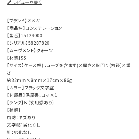
レビューを書く
【ブランド】オメガ
【商品名】コンステレーション
【型番】15124000
【シリアル】58287820
【ムーヴメント】クォーツ
【材質】SS
【サイズ】ケース幅(リューズを含まず)×厚さ×腕回り(内径)×重
さ
約32mm×8mm×17cm×86g
【カラー】ブラック文字盤
【付属品】保証書、コマ×1
【ランク】B (使用感あり)
【状態】
風防：キズあり
文字盤：劣化なし
針：劣化なし