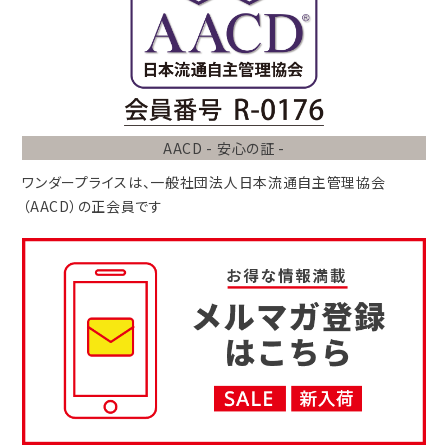
AACD - 安心の証 -
ワンダープライスは、
一般社団法人
日本流通自主管理協会
（AACD）
の正会員です