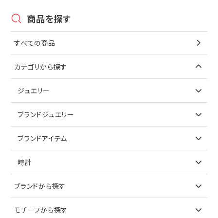
商品を探す
すべての商品
カテゴリから探す
ジュエリー
アイテムで探す
ブランドジュエリー
リング
アイテムで探す
ブランドアイテム
ネックレス
リング
アイテムで探す
時計
ピアス
ネックレス
バッグ
ブランドで探す
ブランドから探す
イヤリング
ピアス
財布
ロレックス
モチーフから探す
ティファニー