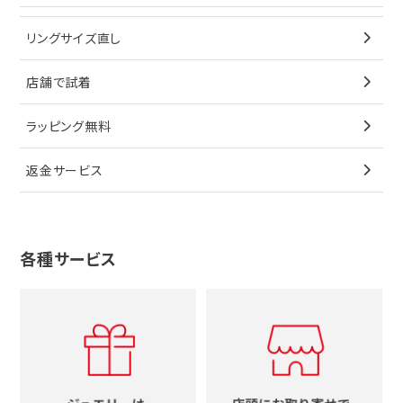
ブレスレット
イヤリング
キーケース
オメガ
ブルガリ
猫
リングサイズ直し
ペンダントトップ
ブレスレット
サングラス
シャネル
カルティエ
星
店舗で試着
ブローチ
ペンダントトップ
シューズ
タグホイヤー
ウノアエレ
リボン
ラッピング無料
その他
ブローチ
香水
カルティエ
4℃
花
返金サービス
ブランドで探す
ノーブランドジュエリーをすべて見る
その他
セイコー
アガット
蛇
ルイヴィトン
ブランドで探す
性別で探す
グッチ
十字架
各種サービス
ティファニー
シャネル
メンズ時計
スタージュエリー
ハート
カルティエ
エルメス
レディース時計
ルイヴィトン
イニシャル
ブルガリ
グッチ
時計をすべて見る
エルメス
馬蹄
グッチ
コーチ