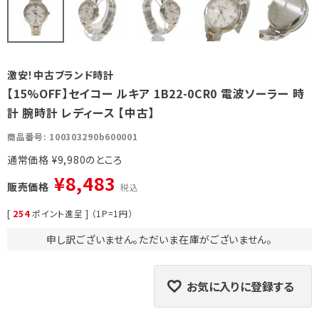
激安！中古ブランド時計
【15%OFF】セイコー ルキア 1B22-0CR0 電波ソーラー 時
計 腕時計 レディース 【中古】
商品番号
100303290b600001
通常価格
¥
9,980
¥
8,483
販売価格
税込
[
254
ポイント進呈 ] （1P=1円）
申し訳ございません。ただいま在庫がございません。
お気に入りに登録する