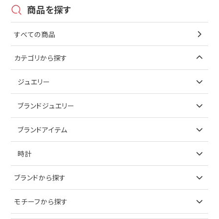
商品を探す
すべての商品
カテゴリから探す
ジュエリー
アイテムで探す
ブランドジュエリー
リング
アイテムで探す
ブランドアイテム
ネックレス
リング
アイテムで探す
時計
ピアス
ネックレス
バッグ
ブランドで探す
ブランドから探す
イヤリング
ピアス
財布
ロレックス
モチーフから探す
ティファニー
ブレスレット
イヤリング
キーケース
オメガ