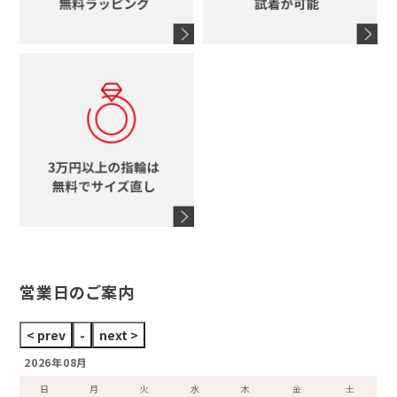
シャネル
鍵
4℃
ブランドアイテムをすべて見る
コーチ
モチーフをすべて見る
ヴァンドーム青山
ロレックス
スタージュエリー
オメガ
アガット
タグホイヤー
ウノアエレ
セイコー
ブランドジュエリーをすべて見る
ブランドをすべて見る
営業日のご案内
2026年08月
日
月
火
水
木
金
土