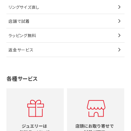
ブルガリ
猫
リングサイズ直し
ペンダントトップ
ブレスレット
サングラス
シャネル
カルティエ
星
店舗で試着
ブローチ
ペンダントトップ
シューズ
タグホイヤー
ウノアエレ
リボン
ラッピング無料
その他
ブローチ
香水
カルティエ
4℃
花
返金サービス
ブランドで探す
ノーブランドジュエリーをすべて見る
その他
セイコー
アガット
蛇
ルイヴィトン
ブランドで探す
性別で探す
グッチ
十字架
各種サービス
ティファニー
シャネル
メンズ時計
スタージュエリー
ハート
カルティエ
エルメス
レディース時計
ルイヴィトン
イニシャル
ブルガリ
グッチ
時計をすべて見る
エルメス
馬蹄
グッチ
コーチ