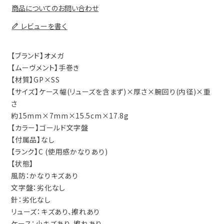
商品についてのお問い合わせ
レビューを書く
【ブランド】オメガ
【ムーヴメント】手巻き
【材質】GP×SS
【サイズ】ケース幅(リューズを含まず)×厚さ×腕回り(内径)×重
さ
約15mm×7mm×15.5cm×17.8g
【カラー】ゴールド文字盤
【付属品】なし
【ランク】C (使用感かなりあり)
【状態】
風防：かなりキズあり
文字盤：劣化なし
針：劣化なし
リューズ：キズあり、擦れあり
ケース：小キズあり、擦れあり