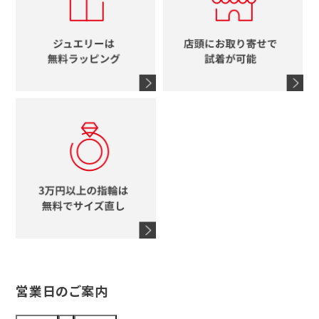
ブルガリ
グッチ
時計をすべて見る
エルメス
馬蹄
グッチ
コーチ
シャネル
鍵
4℃
ブランドアイテムをすべて見る
コーチ
モチーフをすべて見る
ヴァンドーム青山
ロレックス
スタージュエリー
オメガ
アガット
タグホイヤー
ウノアエレ
セイコー
ブランドジュエリーをすべて見る
ブランドをすべて見る
営業日のご案内