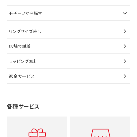
イヤリング
ピアス
財布
ロレックス
モチーフから探す
ティファニー
ブレスレット
イヤリング
キーケース
オメガ
ブルガリ
猫
リングサイズ直し
ペンダントトップ
ブレスレット
サングラス
シャネル
カルティエ
星
店舗で試着
ブローチ
ペンダントトップ
シューズ
タグホイヤー
ウノアエレ
リボン
ラッピング無料
その他
ブローチ
香水
カルティエ
4℃
花
返金サービス
ブランドで探す
ノーブランドジュエリーをすべて見る
その他
セイコー
アガット
蛇
ルイヴィトン
ブランドで探す
性別で探す
グッチ
十字架
各種サービス
ティファニー
シャネル
メンズ時計
スタージュエリー
ハート
カルティエ
エルメス
レディース時計
ルイヴィトン
イニシャル