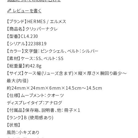
レビューを書く
【ブランド】HERMES / エルメス
【商品名】クリッパーナクレ
【型番】CL4.230
【シリアル】2238819
【カラー】文字盤：ピンクシェル、ベルト：シルバー
【素材】ケース：SS、ベルト：SS
【総重量】約42.8g
【サイズ】ケース幅(リューズ含まず)×縦×厚さ×腕回り最少～
最大(内径)
約24mm×24mm×6mm×14.5cm～14.5cm
【仕様】ムーブメント：クオーツ
ディスプレイタイプ：アナログ
【付属品】保存箱、説明書、他：冊子×1
【ランク】B (使用感あり)
【状態】
風防：小キズあり