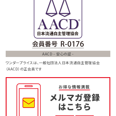
AACD - 安心の証 -
ワンダープライスは、
一般社団法人
日本流通自主管理協会
（AACD）
の正会員です