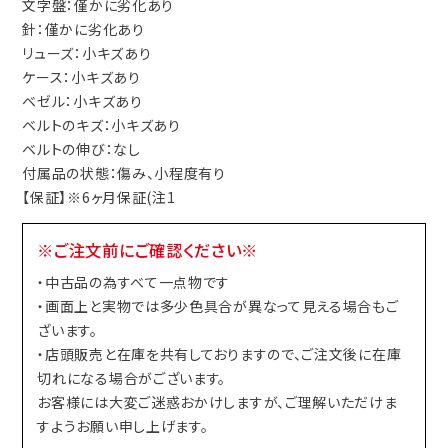
文字盤：僅かに劣化あり
針：僅かに劣化あり
リューズ：小キズあり
ケース：小キズあり
ベゼル：小キズあり
ベルトのキズ：小キズあり
ベルトの伸び：なし
付属品の状態：傷み、小程度有り
【保証】※6ヶ月保証(注1
※ご注文前にご確認ください※
・中古品の為すべて一点物です
・画面上と実物では多少色具合が異なって見える場合もご
ざいます。
・店頭販売と在庫を共有しておりますので、ご注文後に在庫
切れになる場合がございます。
お客様には大変ご迷惑おかけしますが、ご理解いただけま
すようお願い申し上げます。