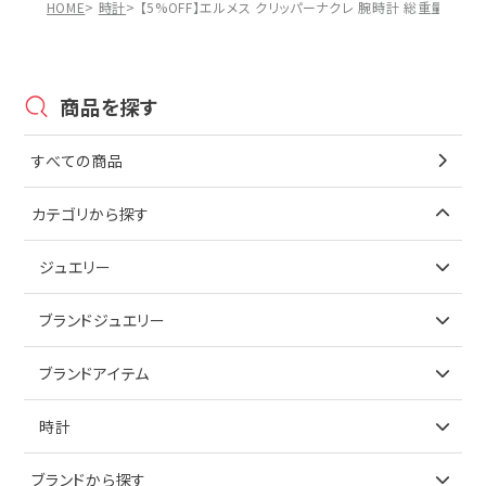
HOME
時計
【5%OFF】エルメス クリッパーナクレ 腕時計 総重量約42.8g
商品を探す
すべての商品
カテゴリから探す
ジュエリー
アイテムで探す
ブランドジュエリー
リング
アイテムで探す
ブランドアイテム
ネックレス
リング
アイテムで探す
時計
ピアス
ネックレス
バッグ
ブランドで探す
ブランドから探す