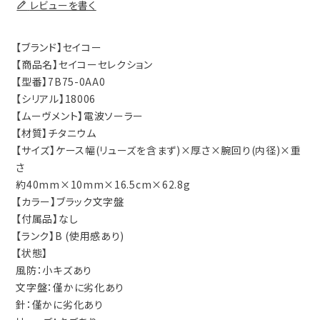
レビューを書く
【ブランド】セイコー
【商品名】セイコーセレクション
【型番】7B75-0AA0
【シリアル】18006
【ムーヴメント】電波ソーラー
【材質】チタニウム
【サイズ】ケース幅(リューズを含まず)×厚さ×腕回り(内径)×重
さ
約40mm×10mm×16.5cm×62.8g
【カラー】ブラック文字盤
【付属品】なし
【ランク】B (使用感あり)
【状態】
風防：小キズあり
文字盤：僅かに劣化あり
針：僅かに劣化あり