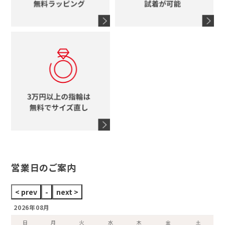
シャネル
鍵
4℃
ブランドアイテムをすべて見る
コーチ
モチーフをすべて見る
ヴァンドーム青山
ロレックス
スタージュエリー
オメガ
アガット
タグホイヤー
ウノアエレ
セイコー
ブランドジュエリーをすべて見る
ブランドをすべて見る
営業日のご案内
2026年08月
日
月
火
水
木
金
土