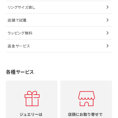
ブレスレット
イヤリング
キーケース
オメガ
ブルガリ
猫
リングサイズ直し
ペンダントトップ
ブレスレット
サングラス
シャネル
カルティエ
星
店舗で試着
ブローチ
ペンダントトップ
シューズ
タグホイヤー
ウノアエレ
リボン
ラッピング無料
その他
ブローチ
香水
カルティエ
4℃
花
返金サービス
ブランドで探す
ノーブランドジュエリーをすべて見る
その他
セイコー
アガット
蛇
ルイヴィトン
ブランドで探す
性別で探す
グッチ
十字架
各種サービス
ティファニー
シャネル
メンズ時計
スタージュエリー
ハート
カルティエ
エルメス
レディース時計
ルイヴィトン
イニシャル
ブルガリ
グッチ
時計をすべて見る
エルメス
馬蹄
グッチ
コーチ