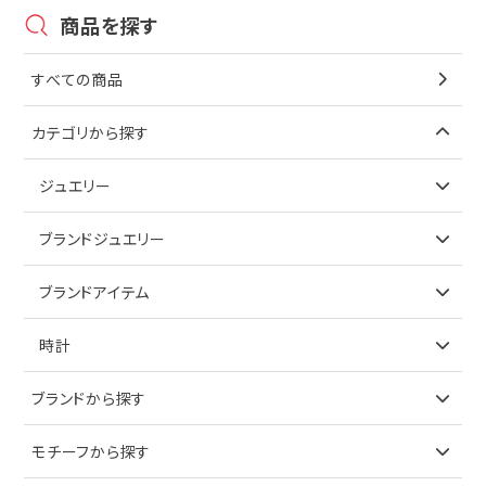
商品を探す
すべての商品
カテゴリから探す
ジュエリー
アイテムで探す
ブランドジュエリー
リング
アイテムで探す
ブランドアイテム
ネックレス
リング
アイテムで探す
時計
ピアス
ネックレス
バッグ
ブランドで探す
ブランドから探す
イヤリング
ピアス
財布
ロレックス
モチーフから探す
ティファニー