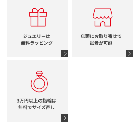
カルティエ
エルメス
レディース時計
ルイヴィトン
イニシャル
ブルガリ
グッチ
時計をすべて見る
エルメス
馬蹄
グッチ
コーチ
シャネル
鍵
4℃
ブランドアイテムをすべて見る
コーチ
モチーフをすべて見る
ヴァンドーム青山
ロレックス
スタージュエリー
オメガ
アガット
タグホイヤー
ウノアエレ
セイコー
ブランドジュエリーをすべて見る
ブランドをすべて見る