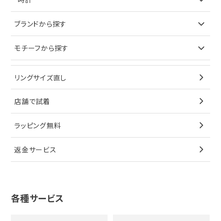
ピアス
ネックレス
バッグ
ブランドで探す
ブランドから探す
イヤリング
ピアス
財布
ロレックス
モチーフから探す
ティファニー
ブレスレット
イヤリング
キーケース
オメガ
ブルガリ
猫
リングサイズ直し
ペンダントトップ
ブレスレット
サングラス
シャネル
カルティエ
星
店舗で試着
ブローチ
ペンダントトップ
シューズ
タグホイヤー
ウノアエレ
リボン
ラッピング無料
その他
ブローチ
香水
カルティエ
4℃
花
返金サービス
ブランドで探す
ノーブランドジュエリーをすべて見る
その他
セイコー
アガット
蛇
ルイヴィトン
ブランドで探す
性別で探す
グッチ
十字架
各種サービス
ティファニー
シャネル
メンズ時計
スタージュエリー
ハート