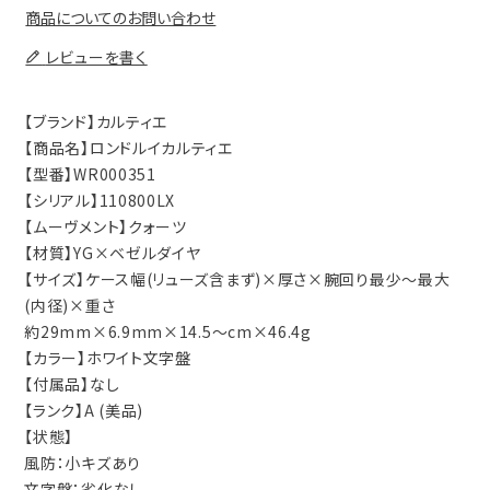
商品についてのお問い合わせ
レビューを書く
【ブランド】カルティエ
【商品名】ロンドルイカルティエ
【型番】WR000351
【シリアル】110800LX
【ムーヴメント】クォーツ
【材質】YG×ベゼルダイヤ
【サイズ】ケース幅(リューズ含まず)×厚さ×腕回り最少～最大
(内径)×重さ
約29mm×6.9mm×14.5～cm×46.4g
【カラー】ホワイト文字盤
【付属品】なし
【ランク】A (美品)
【状態】
風防：小キズあり
文字盤：劣化なし