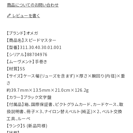
商品についてのお問い合わせ
レビューを書く
【ブランド】オメガ
【商品名】スピードマスター
【型番】311.30.40.30.01.001
【シリアル】88704976
【ムーヴメント】手巻き
【材質】SS
【サイズ】ケース幅(リューズを含まず)×厚さ×腕回り(内径)×重
さ
約39.7mm×13.5mm×21.0cm×126.2g
【カラー】ブラック文字盤
【付属品】箱、国際保証書、ピクトグラムカード、カードケース、取
扱説明書、冊子×3、ナイロン替えベルト(純正)×2、ベルト交換
工具、ルーペ
【ランク】S (新品同様)
【状態】