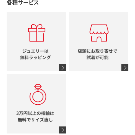
各種サービス
ティファニー
シャネル
メンズ時計
スタージュエリー
ハート
カルティエ
エルメス
レディース時計
ルイヴィトン
イニシャル
ブルガリ
グッチ
時計をすべて見る
エルメス
馬蹄
グッチ
コーチ
シャネル
鍵
4℃
ブランドアイテムをすべて見る
コーチ
モチーフをすべて見る
ヴァンドーム青山
ロレックス
スタージュエリー
オメガ
アガット
タグホイヤー
ウノアエレ
セイコー