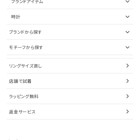
ブランドアイテム
ネックレス
リング
アイテムで探す
時計
ピアス
ネックレス
バッグ
ブランドで探す
ブランドから探す
イヤリング
ピアス
財布
ロレックス
モチーフから探す
ティファニー
ブレスレット
イヤリング
キーケース
オメガ
ブルガリ
猫
リングサイズ直し
ペンダントトップ
ブレスレット
サングラス
シャネル
カルティエ
星
店舗で試着
ブローチ
ペンダントトップ
シューズ
タグホイヤー
ウノアエレ
リボン
ラッピング無料
その他
ブローチ
香水
カルティエ
4℃
花
返金サービス
ブランドで探す
ノーブランドジュエリーをすべて見る
その他
セイコー
アガット
蛇
ルイヴィトン
ブランドで探す
性別で探す
グッチ
十字架