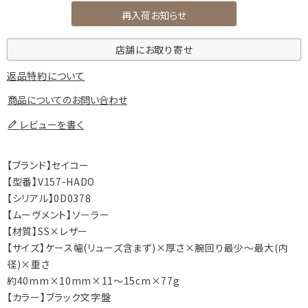
再入荷お知らせ
店舗にお取り寄せ
返品特約について
商品についてのお問い合わせ
レビューを書く
【ブランド】セイコー
【型番】V157-HADO
【シリアル】0D0378
【ムーヴメント】ソーラー
【材質】SS×レザー
【サイズ】ケース幅(リューズ含まず)×厚さ×腕回り最少～最大(内
径)×重さ
約40mm×10mm×11～15cm×77g
【カラー】ブラック文字盤