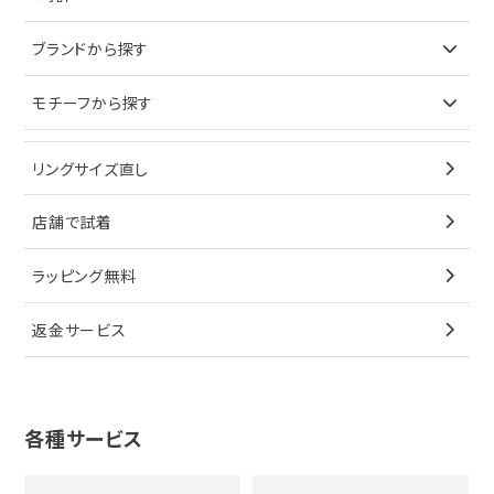
ピアス
ネックレス
バッグ
ブランドで探す
ブランドから探す
イヤリング
ピアス
財布
ロレックス
モチーフから探す
ティファニー
ブレスレット
イヤリング
キーケース
オメガ
ブルガリ
猫
リングサイズ直し
ペンダントトップ
ブレスレット
サングラス
シャネル
カルティエ
星
店舗で試着
ブローチ
ペンダントトップ
シューズ
タグホイヤー
ウノアエレ
リボン
ラッピング無料
その他
ブローチ
香水
カルティエ
4℃
花
返金サービス
ブランドで探す
ノーブランドジュエリーをすべて見る
その他
セイコー
アガット
蛇
ルイヴィトン
ブランドで探す
性別で探す
グッチ
十字架
各種サービス
ティファニー
シャネル
メンズ時計
スタージュエリー
ハート