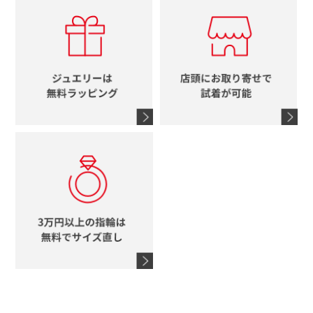
カルティエ
エルメス
レディース時計
ルイヴィトン
イニシャル
ブルガリ
グッチ
時計をすべて見る
エルメス
馬蹄
グッチ
コーチ
シャネル
鍵
4℃
ブランドアイテムをすべて見る
コーチ
モチーフをすべて見る
ヴァンドーム青山
ロレックス
スタージュエリー
オメガ
アガット
タグホイヤー
ウノアエレ
セイコー
ブランドジュエリーをすべて見る
ブランドをすべて見る